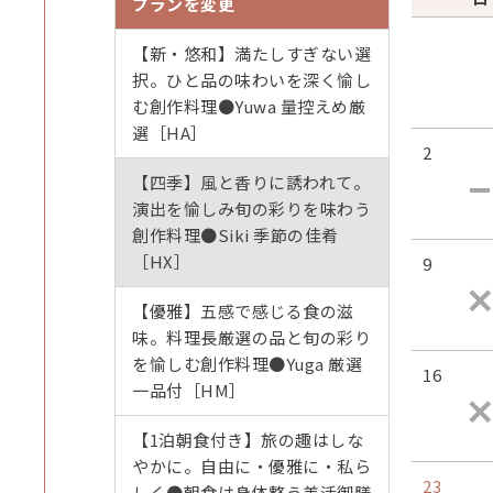
プランを変更
【新・悠和】満たしすぎない選
択。ひと品の味わいを深く愉し
む創作料理●Yuwa 量控えめ厳
選［HA］
2
【四季】風と香りに誘われて。
演出を愉しみ旬の彩りを味わう
創作料理●Siki 季節の佳肴
［HX］
9
【優雅】五感で感じる食の滋
味。料理長厳選の品と旬の彩り
を愉しむ創作料理●Yuga 厳選
16
一品付［HM］
【1泊朝食付き】旅の趣はしな
やかに。自由に・優雅に・私ら
23
しく●朝食は身体整う美活御膳