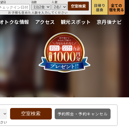
希望日
泊数
人数
日帰り
全ての
昼食
宿を見る
お子様も含めた人数を入力してください
オトクな情報
アクセス
観光スポット
京丹後ナビ
予約照会・予約キャンセル
さい