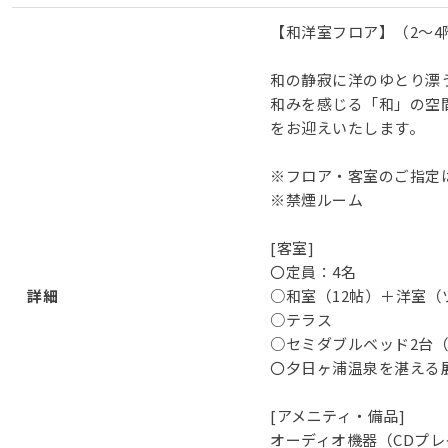
【和洋室フロア】（2～4
和の静寂に洋のゆとり漂
和みを感じる「和」の空
をお迎えいたします。
※フロア・客室のご指定
※禁煙ルーム
[客室]
〇定員：4名
詳細
○和室（12帖）＋洋室（
○テラス
○セミダブルベッド2台
〇夕日ヶ浦温泉を湛える
[アメニティ・備品]
オーディオ機器（CDプレイ