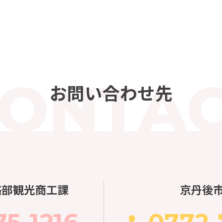
お問い合わせ先
略部観光商工課
京丹後
5-1216
0772-