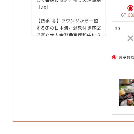
［ZX］
67,6
【四季-冬】ラウンジから一望
する冬の日本海。温泉付き客室
30
で寛ぐ大人余暇●京都和牛付き
蟹会席［H2］
【数量限定】ゆるり語らう丹後
残室数
の夜。温泉・地酒・タグ付松葉
蟹●山陰松葉蟹＋京都和牛付き
蟹会席［H3］