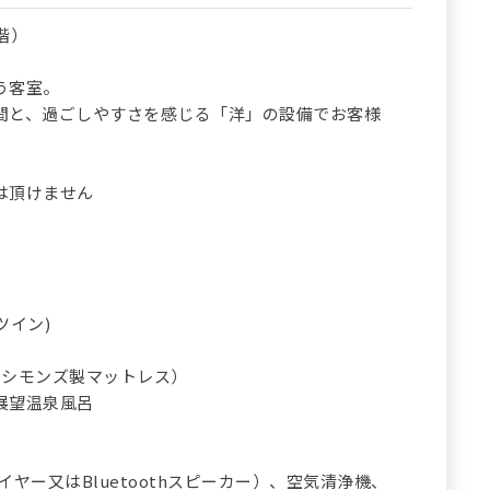
階）
う客室。
間と、過ごしやすさを感じる「洋」の設備でお客様
は頂けません
ツイン)
（シモンズ製マットレス）
展望温泉風呂
ヤー又はBluetoothスピーカー）、空気清浄機、