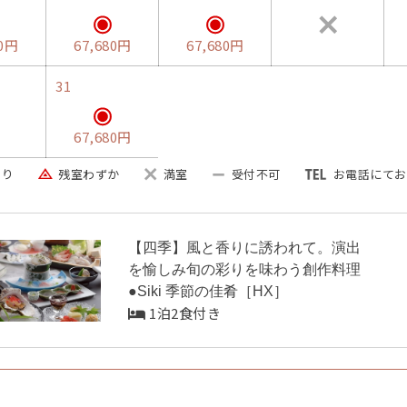
80円
67,680円
67,680円
31
67,680円
あり
残室わずか
満室
受付不可
お電話にてお
【四季】風と香りに誘われて。演出
を愉しみ旬の彩りを味わう創作料理
●Siki 季節の佳肴［HX］
1泊2食付き