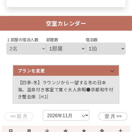
空室カレンダー
１部屋の宿泊人数
部屋数
宿泊数
プランを変更
【新・悠和】満たしすぎない選択。ひと品の味わい
【四季】風と香りに誘われて。演出を愉しみ旬の彩
【優雅】五感で感じる食の滋味。料理長厳選の品と
【1泊朝食付き】旅の趣はしなやかに。自由に・優
【四季-冬】ラウンジから一望する冬の日本
を深く愉しむ創作料理●Yuwa 量控えめ厳選
りを味わう創作料理●Siki 季節の佳肴［HX］
旬の彩りを愉しむ創作料理●Yuga 厳選一品付
雅に・私らしく●朝食は身体整う美活御膳［ZX］
海。温泉付き客室で寛ぐ大人余暇●京都和牛付
［HA］
［HM］
き蟹会席［H2］
【数量限定】ゆるり語らう丹後の夜。温泉・地酒・
タグ付松葉蟹●山陰松葉蟹＋京都和牛付き蟹会席
［H3］
日
月
火
水
木
金
土