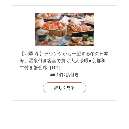
【四季-冬】ラウンジから一望する冬の日本
海。温泉付き客室で寛ぐ大人余暇●京都和
牛付き蟹会席［H2］
1泊2食付き
詳しく見る