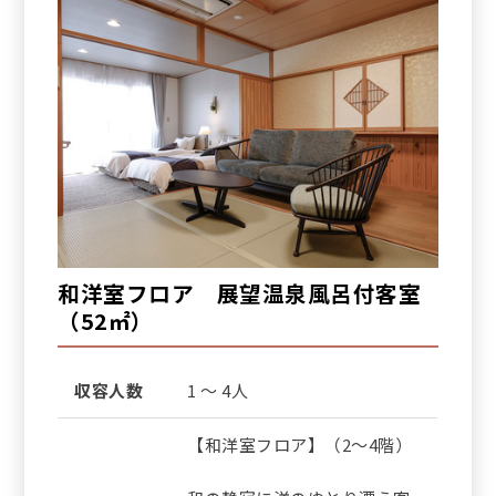
和洋室フロア 展望温泉風呂付客室
（52㎡）
収容人数
1 ～ 4人
【和洋室フロア】（2～4階）