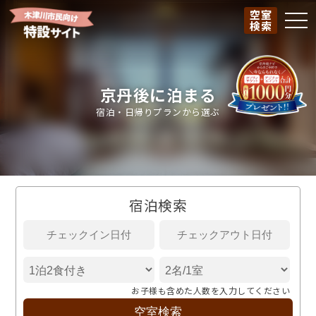
空室
togg
検索
京丹後に泊まる
宿泊・日帰りプランから選ぶ
宿泊検索
お子様も含めた人数を入力してください