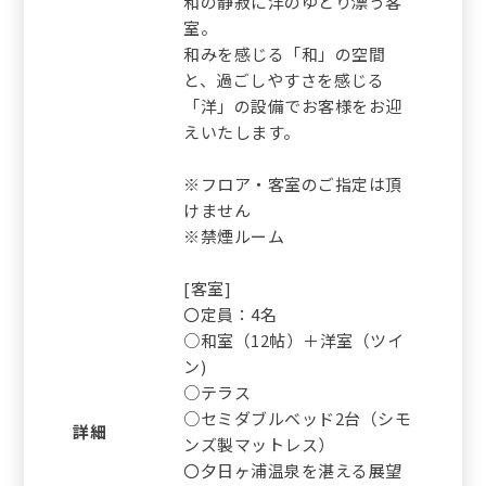
和の静寂に洋のゆとり漂う客
室。
和みを感じる「和」の空間
と、過ごしやすさを感じる
「洋」の設備でお客様をお迎
えいたします。
※フロア・客室のご指定は頂
けません
※禁煙ルーム
[客室]
〇定員：4名
○和室（12帖）＋洋室（ツイ
ン)
○テラス
○セミダブルベッド2台（シモ
詳細
ンズ製マットレス）
〇夕日ヶ浦温泉を湛える展望