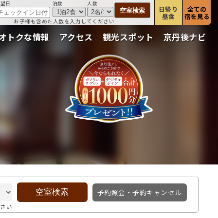
希望日
泊数
人数
日帰り
全ての
昼食
宿を見る
お子様も含めた人数を入力してください
オトクな情報
アクセス
観光スポット
京丹後ナビ
予約照会・予約キャンセル
さい