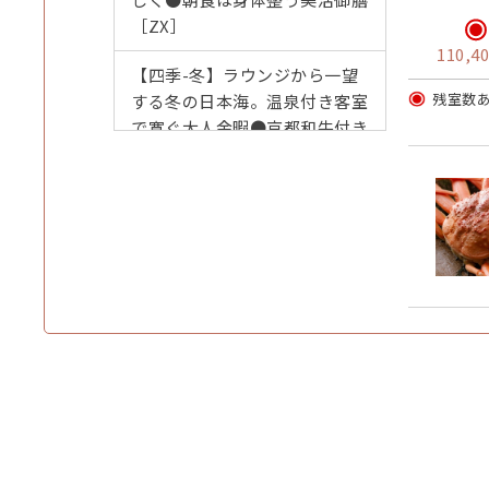
［ZX］
110,4
【四季-冬】ラウンジから一望
残室数
する冬の日本海。温泉付き客室
で寛ぐ大人余暇●京都和牛付き
蟹会席［H2］
【数量限定】ゆるり語らう丹後
の夜。温泉・地酒・タグ付松葉
蟹●山陰松葉蟹＋京都和牛付き
蟹会席［H3］