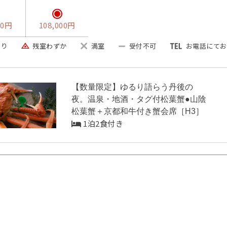
00円
108,000円
あり
残室わずか
満室
受付不可
お電話にてお
【数量限定】ゆるり語らう丹後の
夜。温泉・地酒・タグ付松葉蟹●山陰
松葉蟹＋京都和牛付き蟹会席［H3］
1泊2食付き