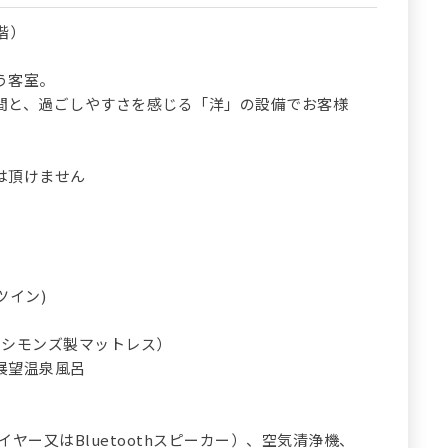
階）
う客室。
間と、過ごしやすさを感じる「洋」の設備でお客様
は頂けません
ツイン)
（シモンズ製マットレス）
展望温泉風呂
ヤー又はBluetoothスピーカー）、空気清浄機、