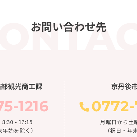
お問い合わせ先
略部観光商工課
京丹後
5-1216
0772-
0 - 17:15
月曜日から土曜日 8
末年始を除く）
（祝日・年