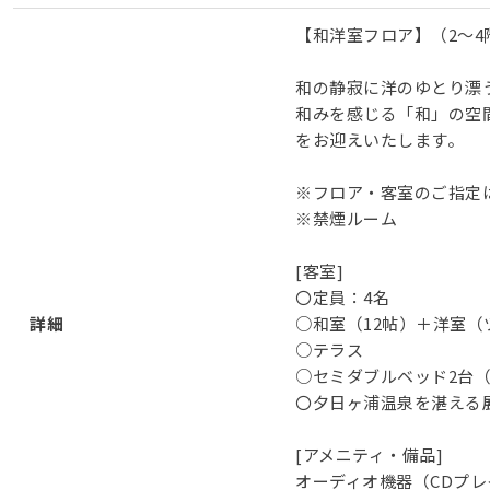
【和洋室フロア】（2～4
和の静寂に洋のゆとり漂
和みを感じる「和」の空
をお迎えいたします。
※フロア・客室のご指定
※禁煙ルーム
[客室]
〇定員：4名
詳細
○和室（12帖）＋洋室（
○テラス
○セミダブルベッド2台
〇夕日ヶ浦温泉を湛える
[アメニティ・備品]
オーディオ機器（CDプレイ