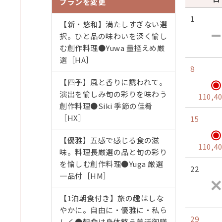
プランを変更
1
【新・悠和】満たしすぎない選
択。ひと品の味わいを深く愉し
む創作料理●Yuwa 量控えめ厳
選［HA］
8
【四季】風と香りに誘われて。
演出を愉しみ旬の彩りを味わう
110,4
創作料理●Siki 季節の佳肴
［HX］
15
【優雅】五感で感じる食の滋
110,4
味。料理長厳選の品と旬の彩り
を愉しむ創作料理●Yuga 厳選
22
一品付［HM］
【1泊朝食付き】旅の趣はしな
やかに。自由に・優雅に・私ら
29
しく●朝食は身体整う美活御膳