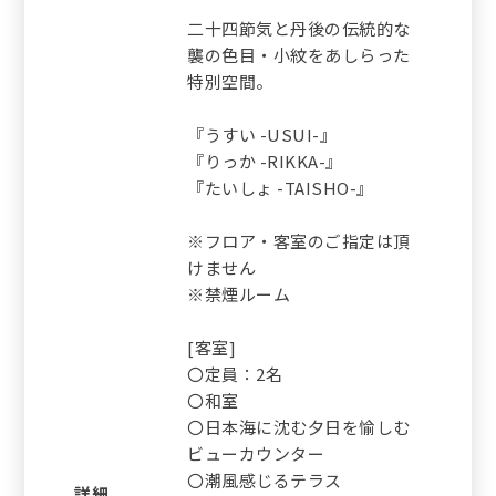
二十四節気と丹後の伝統的な
襲の色目・小紋をあしらった
特別空間。
『うすい -USUI-』
『りっか -RIKKA-』
『たいしょ -TAISHO-』
※フロア・客室のご指定は頂
けません
※禁煙ルーム
[客室]
〇定員：2名
〇和室
〇日本海に沈む夕日を愉しむ
ビューカウンター
〇潮風感じるテラス
詳細