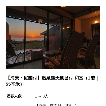
【海景・庭園付】温泉露天風呂付 和室（1階｜
55平米）
収容人数
1 ～ 3人
【海景・庭園付（1階）】