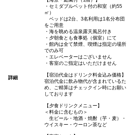
・セミダブルベット付の和室（約55
㎡）
ベッドは2台、3名利用は1名分布団
をご用意
・海を眺める温泉露天風呂付き
・夕朝食とも食事処（個室）にて
・館内は全て禁煙、喫煙は指定の場所
でのみ可
・エレベーターはございません
・客室のご指定はいただけません
【宿泊代金はドリンク料金込み価格】
詳細
宿泊代金に飲み物代が含まれているた
め、ご精算はチェックイン時にお願い
しております
【夕食ドリンクメニュー】
＜料金に含むもの＞
生ビール・地酒・焼酎（芋・麦）・
ウイスキー・ウーロン茶など