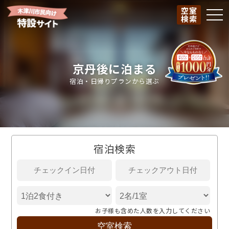
空室
togg
検索
京丹後に泊まる
宿泊・日帰りプランから選ぶ
宿泊検索
お子様も含めた人数を入力してください