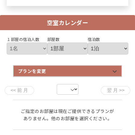
空室カレンダー
１部屋の宿泊人数
部屋数
宿泊数
プランを変更
【１日３組限定】夏の味覚・丹後産ぷりぷり「岩牡
【１日３組限定】丹後の海鮮・魚介会席プラン◆京
【１日３組限定】丹後の海鮮料理と和牛ステーキプ
【１日３組限定】和牛ヒレステーキとアワビと丹後
【１日３組限定】丹後の海鮮・量控えめ少量会席プ
【秋・１日３組限定】９月～１１月限定◆秋の味
【冬・１日３組限定】活カニ刺し＆茹でガニは地蟹
【冬・１日３組限定】活カニ刺し＆茹でガニは地蟹
【冬・１日３組限定】活ガニのカニ刺し＆ズワイガ
【冬・１日３組限定】地魚のお造り＆ズワイガニ＜
【冬・１日３組限定】平日限定◆脂の乗った旬の寒
蠣」と「ミニステーキ」付◆海水浴場まで車で5
都最古の掛け流し「木津温泉」を満喫！≪京丹後ナ
ラン◆京都最古の掛け流し「木津温泉」を満喫！≪
の海鮮料理◆京都最古の掛け流し「木津温泉」を満
ラン◆京都最古の掛け流し「木津温泉」を満喫！≪
覚・紅ズワイガニ付き（お1人半匹）会席プラン≪
使用◆カニ天ぷら＋カニ味噌豆腐付きズワイガニフ
＆ズワイガニ＜1人1.5杯使用＞◆ズワイガニコース
ニ＜1人1杯使用＞を味わう◆掛け流し「木津温泉」
1人1杯使用＞食べきりプラン◆掛け流し「木津温
ぶりフルコース◆京都最古の掛け流し「木津温泉」
分！≪京丹後ナビ≫
ビ≫
京丹後ナビ≫
喫！≪京丹後ナビ≫
京丹後ナビ≫
京丹後ナビ≫
ルコース≪京丹後ナビ≫
≪京丹後ナビ≫
を満喫≪京丹後ナビ≫
泉」を満喫≪京丹後ナビ≫
を満喫！≪京丹後ナビ≫
ご指定のお部屋は現在ご提供できるプランが
ありません。他のお部屋を選択ください。