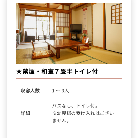
★禁煙・和室７畳半トイレ付
収容人数
1 ～ 3人
バスなし、トイレ付。
詳細
※幼児様の受け入れはござい
ません。