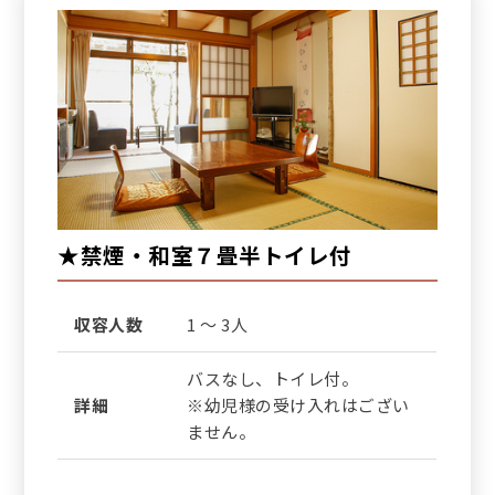
★禁煙・和室７畳半トイレ付
収容人数
1 ～ 3人
バスなし、トイレ付。
詳細
※幼児様の受け入れはござい
ません。