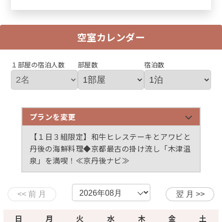
空室カレンダー
１部屋の宿泊人数
部屋数
宿泊数
プランを変更
【１日３組限定】夏の味覚・丹後産ぷりぷり「岩牡
【１日３組限定】丹後の海鮮・魚介会席プラン◆京
【１日３組限定】丹後の海鮮料理と和牛ステーキプ
【１日３組限定】和牛ヒレステーキとアワビと
蠣」と「ミニステーキ」付◆海水浴場まで車で5
都最古の掛け流し「木津温泉」を満喫！≪京丹後ナ
ラン◆京都最古の掛け流し「木津温泉」を満喫！≪
丹後の海鮮料理◆京都最古の掛け流し「木津温
分！≪京丹後ナビ≫
ビ≫
京丹後ナビ≫
泉」を満喫！≪京丹後ナビ≫
【１日３組限定】丹後の海鮮・量控えめ少量会席プ
【秋・１日３組限定】９月～１１月限定◆秋の味
【冬・１日３組限定】活カニ刺し＆茹でガニは地蟹
【冬・１日３組限定】活カニ刺し＆茹でガニは地蟹
【冬・１日３組限定】活ガニのカニ刺し＆ズワイガ
【冬・１日３組限定】地魚のお造り＆ズワイガニ＜
【冬・１日３組限定】平日限定◆脂の乗った旬の寒
ラン◆京都最古の掛け流し「木津温泉」を満喫！≪
覚・紅ズワイガニ付き（お1人半匹）会席プラン≪
使用◆カニ天ぷら＋カニ味噌豆腐付きズワイガニフ
＆ズワイガニ＜1人1.5杯使用＞◆ズワイガニコース
ニ＜1人1杯使用＞を味わう◆掛け流し「木津温泉」
1人1杯使用＞食べきりプラン◆掛け流し「木津温
ぶりフルコース◆京都最古の掛け流し「木津温泉」
京丹後ナビ≫
京丹後ナビ≫
ルコース≪京丹後ナビ≫
≪京丹後ナビ≫
を満喫≪京丹後ナビ≫
泉」を満喫≪京丹後ナビ≫
を満喫！≪京丹後ナビ≫
日
月
火
水
木
金
土