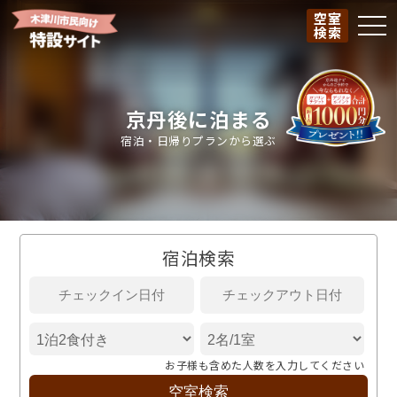
空室
togg
検索
京丹後に泊まる
宿泊・日帰りプランから選ぶ
宿泊検索
お子様も含めた人数を入力してください