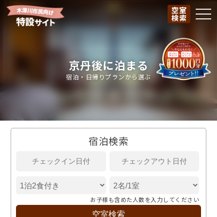
空室
togg
検索
京丹後に泊まる
宿泊・日帰りプランから選ぶ
宿泊検索
お子様も含めた人数を入力してください