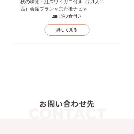
秋の味覚・紅ズワイガニ付き（お1人半
匹）会席プラン≪京丹後ナビ≫
1泊2食付き
詳しく見る
お問い合わせ先