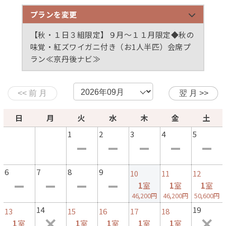
プランを変更
【１日３組限定】夏の味覚・丹後産ぷりぷり「岩牡
【１日３組限定】丹後の海鮮・魚介会席プラン◆京
【１日３組限定】丹後の海鮮料理と和牛ステーキプ
【１日３組限定】和牛ヒレステーキとアワビと丹後
【１日３組限定】丹後の海鮮・量控えめ少量会席プ
【秋・１日３組限定】９月～１１月限定◆秋の
蠣」と「ミニステーキ」付◆海水浴場まで車で5
都最古の掛け流し「木津温泉」を満喫！≪京丹後ナ
ラン◆京都最古の掛け流し「木津温泉」を満喫！≪
の海鮮料理◆京都最古の掛け流し「木津温泉」を満
ラン◆京都最古の掛け流し「木津温泉」を満喫！≪
味覚・紅ズワイガニ付き（お1人半匹）会席プ
分！≪京丹後ナビ≫
ビ≫
京丹後ナビ≫
喫！≪京丹後ナビ≫
京丹後ナビ≫
ラン≪京丹後ナビ≫
【冬・１日３組限定】活カニ刺し＆茹でガニは地蟹
【冬・１日３組限定】活カニ刺し＆茹でガニは地蟹
【冬・１日３組限定】活ガニのカニ刺し＆ズワイガ
【冬・１日３組限定】地魚のお造り＆ズワイガニ＜
【冬・１日３組限定】平日限定◆脂の乗った旬の寒
使用◆カニ天ぷら＋カニ味噌豆腐付きズワイガニフ
＆ズワイガニ＜1人1.5杯使用＞◆ズワイガニコース
ニ＜1人1杯使用＞を味わう◆掛け流し「木津温泉」
1人1杯使用＞食べきりプラン◆掛け流し「木津温
ぶりフルコース◆京都最古の掛け流し「木津温泉」
ルコース≪京丹後ナビ≫
≪京丹後ナビ≫
を満喫≪京丹後ナビ≫
泉」を満喫≪京丹後ナビ≫
を満喫！≪京丹後ナビ≫
日
月
火
水
木
金
土
1
2
3
4
5
6
7
8
9
10
11
12
1
室
1
室
1
室
46,200円
46,200円
50,600円
14
19
13
15
16
17
18
1
室
1
室
1
室
1
室
1
室