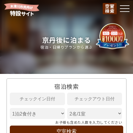
空室
togg
検索
京丹後に泊まる
宿泊・日帰りプランから選ぶ
宿泊検索
お子様も含めた人数を入力してください