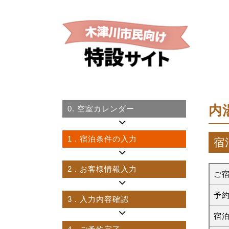
内
0.
空室カレンダー
1
. 宿泊条件の入力
宿
2
. お客様情報入力
ご
予
3
. 入力内容確認
宿