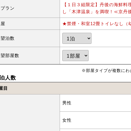
【１日３組限定】丹後の海鮮料
泊プラン
し「木津温泉」を満喫！≪京丹
部屋
★禁煙・和室12畳トイレなし（
希望泊数
希望部屋数
※部屋タイプが複数にわ
泊人数
屋目
男性
女性