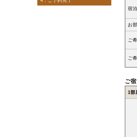
4
. ご予約完了
宿
お
ご
ご
ご宿
1部