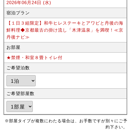
2026年06月24日 (水)
宿泊プラン
【１日３組限定】和牛ヒレステーキとアワビと丹後の海
鮮料理◆京都最古の掛け流し「木津温泉」を満喫！≪京
丹後ナビ≫
お部屋
★禁煙・和室８畳トイレ付
ご希望泊数
ご希望部屋数
※部屋タイプが複数にわたる場合は、お手数ですが別々にご予
約下さい。