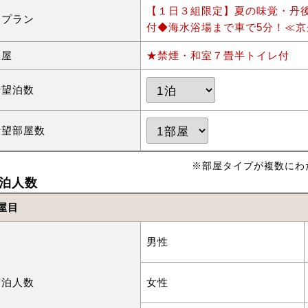
【１日３組限定】夏の味覚・丹
泊プラン
付◆海水浴場まで車で5分！≪京
部屋
★禁煙・和室７畳半トイレ付
希望泊数
希望部屋数
※部屋タイプが複数にわ
泊人数
屋目
男性
宿泊人数
女性