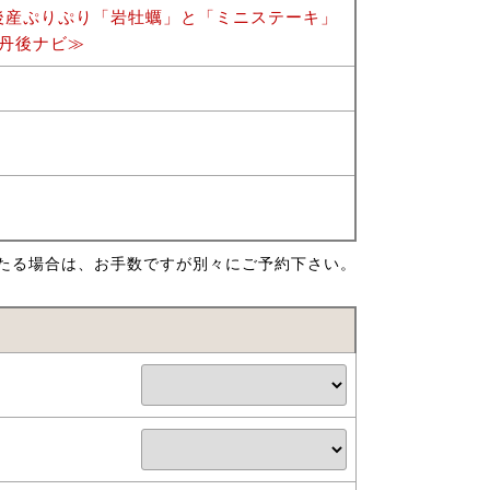
後産ぷりぷり「岩牡蠣」と「ミニステーキ」
丹後ナビ≫
たる場合は、お手数ですが別々にご予約下さい。