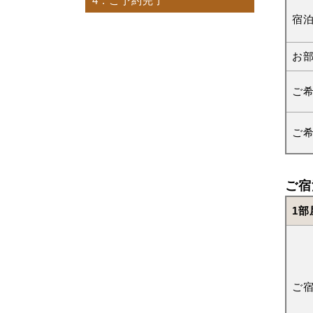
4
. ご予約完了
宿
お
ご
ご
ご宿
1部
ご