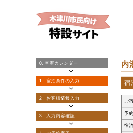
内
0.
空室カレンダー
1
. 宿泊条件の入力
宿
2
. お客様情報入力
ご
予
3
. 入力内容確認
宿