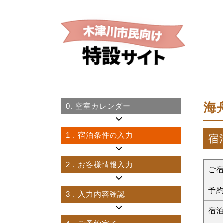
海
0.
空室カレンダー
1
. 宿泊条件の入力
宿
2
. お客様情報入力
ご
予
3
. 入力内容確認
宿