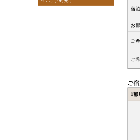
4
. ご予約完了
宿
お
ご
ご
ご宿
1部