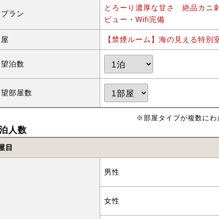
とろーり濃厚な甘さ 絶品カニ
泊プラン
ビュー・Wifi完備
部屋
【禁煙ルーム】海の見える特別室
希望泊数
希望部屋数
※部屋タイプが複数にわ
泊人数
屋目
男性
女性