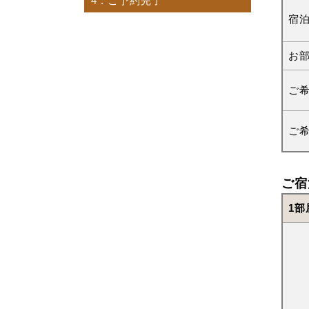
4
. ご予約完了
宿
お
ご
ご
ご宿
1部