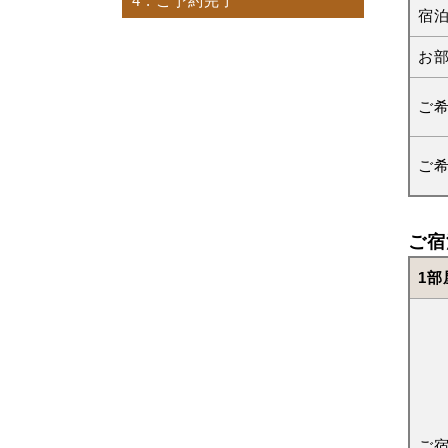
4
. ご予約完了
宿
お
ご
ご
ご宿
1部
ご