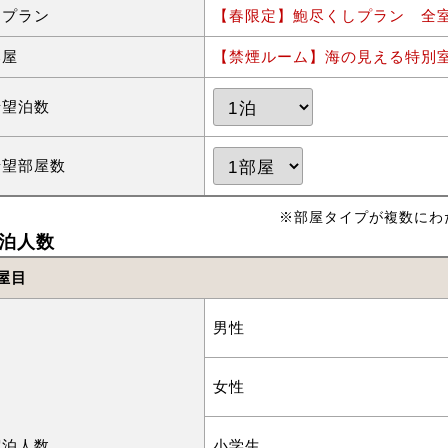
泊プラン
【春限定】鮑尽くしプラン 全室
部屋
【禁煙ルーム】海の見える特別室
希望泊数
希望部屋数
※部屋タイプが複数にわ
泊人数
屋目
男性
女性
宿泊人数
小学生