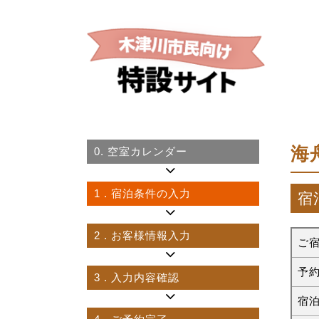
海
0.
空室カレンダー
1
. 宿泊条件の入力
宿
2
. お客様情報入力
ご
予
3
. 入力内容確認
宿