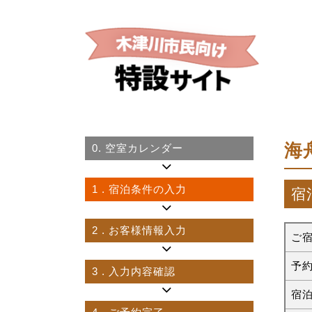
海
0.
空室カレンダー
1
. 宿泊条件の入力
宿
2
. お客様情報入力
ご
予
3
. 入力内容確認
宿