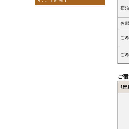
4
. ご予約完了
宿
お
ご
ご
ご宿
1部