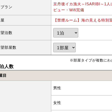
京丹後イカ漁火～ISARIBI～
泊プラン
ビュー・Wifi完備
部屋
【禁煙ルーム】海の見える特別室
希望泊数
希望部屋数
※部屋タイプが複数にわ
泊人数
屋目
男性
女性