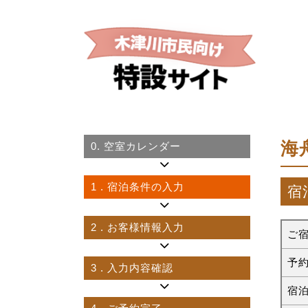
海
0.
空室カレンダー
1
. 宿泊条件の入力
宿
2
. お客様情報入力
ご
予
3
. 入力内容確認
宿