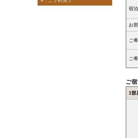
4
. ご予約完了
宿
お
ご
ご
ご宿
1部