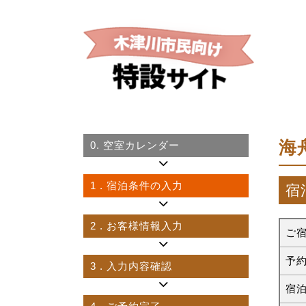
海
0.
空室カレンダー
1
. 宿泊条件の入力
宿
2
. お客様情報入力
ご
予
3
. 入力内容確認
宿