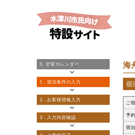
海
0.
空室カレンダー
1
. 宿泊条件の入力
宿
2
. お客様情報入力
ご
予
3
. 入力内容確認
宿