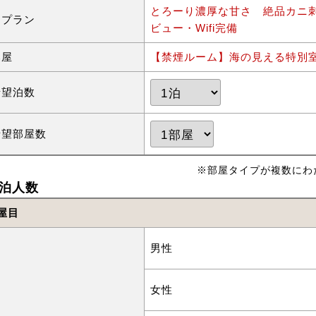
とろーり濃厚な甘さ 絶品カニ
泊プラン
ビュー・Wifi完備
部屋
【禁煙ルーム】海の見える特別室
希望泊数
希望部屋数
※部屋タイプが複数にわ
泊人数
屋目
男性
女性