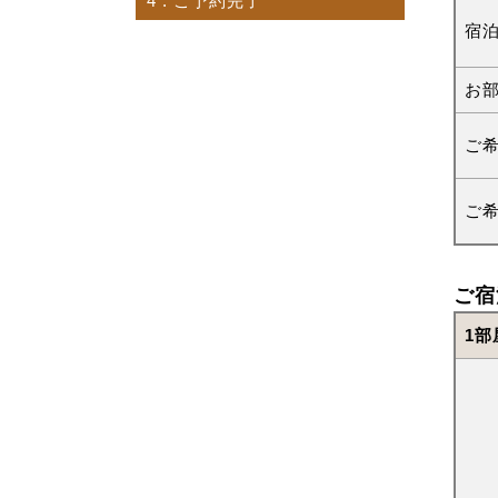
4
. ご予約完了
宿
お
ご
ご
ご宿
1部