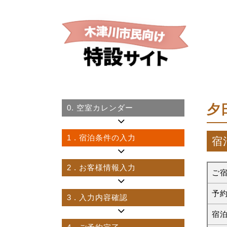
夕
0.
空室カレンダー
1
. 宿泊条件の入力
宿
2
. お客様情報入力
ご
予
3
. 入力内容確認
宿