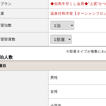
泊プラン
◆但馬牛尽くし会席◆“上質”かつ
部屋
温泉付和洋室【オーシャンフロ
希望泊数
希望部屋数
※部屋タイプが複数にわ
泊人数
屋目
男性
女性
小学生