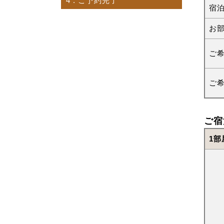
4
. ご予約完了
宿
お
ご
ご
ご宿
1部