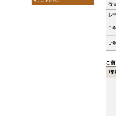
4
. ご予約完了
宿
お
ご
ご
ご宿
1部