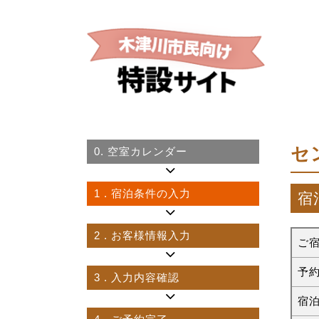
セ
0.
空室カレンダー
1
. 宿泊条件の入力
宿
2
. お客様情報入力
ご
予
3
. 入力内容確認
宿