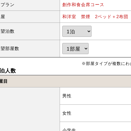
泊プラン
創作和食会席コース
部屋
和洋室 禁煙 2ベッド＋2布団
希望泊数
希望部屋数
※部屋タイプが複数にわ
泊人数
屋目
男性
女性
小学生