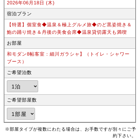
2026年06月18日 (木)
宿泊プラン
【特選】個室食◆温泉＆極上グルメ旅◆のど黒姿焼き＆
鮑の踊り焼き＆丹後の美食会席◆温泉貸切露天も満喫
お部屋
和モダン8帖客室：細川ガラシャ】（トイレ・シャワー
ブース）
ご希望泊数
ご希望部屋数
※部屋タイプが複数にわたる場合は、お手数ですが別々にご予
約下さい。