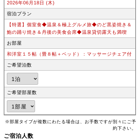
2026年06月18日 (木)
宿泊プラン
【特選】個室食◆温泉＆極上グルメ旅◆のど黒姿焼き＆
鮑の踊り焼き＆丹後の美食会席◆温泉貸切露天も満喫
お部屋
和洋室１５帖（畳８帖＋ベッド）：マッサージチェア付
ご希望泊数
ご希望部屋数
※部屋タイプが複数にわたる場合は、お手数ですが別々にご予
約下さい。
ご宿泊人数