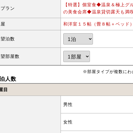
【特選】個室食◆温泉＆極上グ
泊プラン
の美食会席◆温泉貸切露天も満
部屋
和洋室１５帖（畳８帖＋ベッド
希望泊数
希望部屋数
※部屋タイプが複数にわ
泊人数
屋目
男性
女性