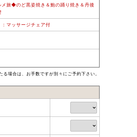
ルメ旅◆のど黒姿焼き＆鮑の踊り焼き＆丹後
喫
）：マッサージチェア付
たる場合は、お手数ですが別々にご予約下さい。