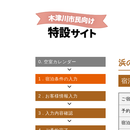
浜
0.
空室カレンダー
1
. 宿泊条件の入力
宿
2
. お客様情報入力
ご
予
3
. 入力内容確認
宿