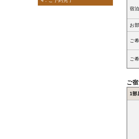
4
. ご予約完了
宿
お
ご
ご
ご宿
1部