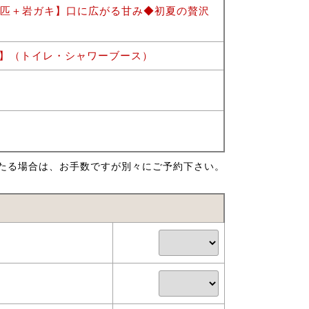
1匹＋岩ガキ】口に広がる甘み◆初夏の贅沢
ャ】（トイレ・シャワーブース）
たる場合は、お手数ですが別々にご予約下さい。