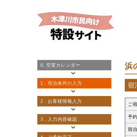
浜
0.
空室カレンダー
1
. 宿泊条件の入力
宿
2
. お客様情報入力
ご
予
3
. 入力内容確認
宿