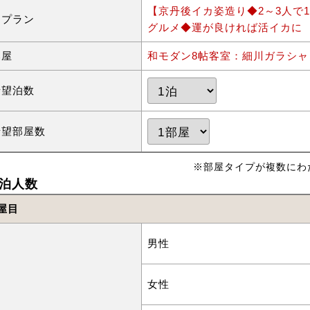
【京丹後イカ姿造り◆2～3人で
泊プラン
グルメ◆運が良ければ活イカに
部屋
和モダン8帖客室：細川ガラシ
希望泊数
希望部屋数
※部屋タイプが複数にわ
泊人数
屋目
男性
女性