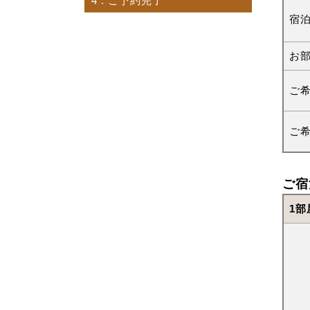
4
. ご予約完了
宿
お
ご
ご
ご宿
1部