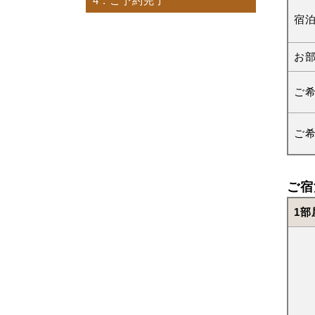
4
. ご予約完了
宿
お
ご
ご
ご宿
1部