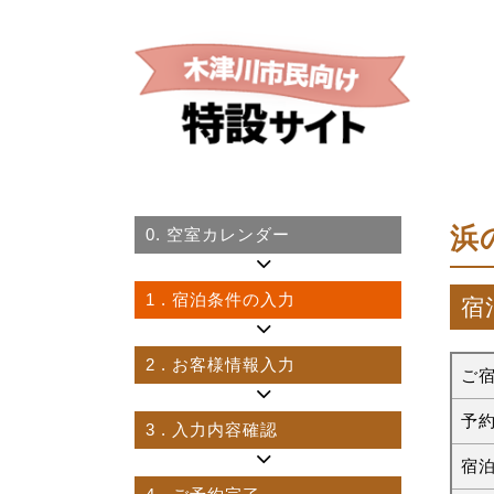
浜
0.
空室カレンダー
1
. 宿泊条件の入力
宿
2
. お客様情報入力
ご
予
3
. 入力内容確認
宿