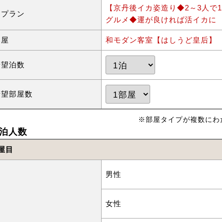
【京丹後イカ姿造り◆2～3人で
泊プラン
グルメ◆運が良ければ活イカに
部屋
和モダン客室【はしうど皇后】
希望泊数
希望部屋数
※部屋タイプが複数にわ
泊人数
屋目
男性
女性