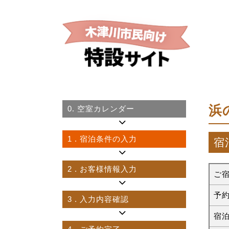
浜
0.
空室カレンダー
1
. 宿泊条件の入力
宿
2
. お客様情報入力
ご
予
3
. 入力内容確認
宿