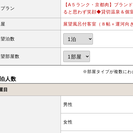
【A５ランク・京都肉】ブラン
泊プラン
ると思わず笑顔◆貸切温泉＆個
部屋
展望風呂付客室（８帖＋運河向
希望泊数
希望部屋数
※部屋タイプが複数にわ
泊人数
屋目
男性
女性