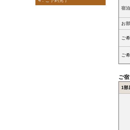
4
. ご予約完了
宿
お
ご
ご
ご宿
1部