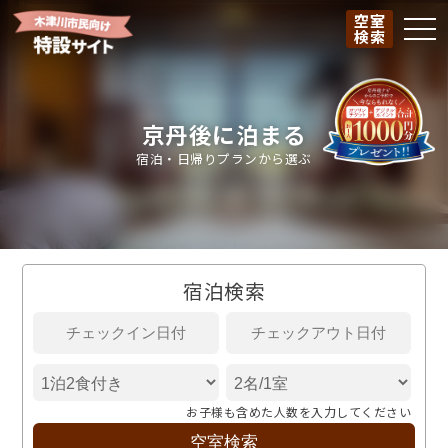
空室
togg
検索
京丹後に泊まる
宿泊・日帰りプランから選ぶ
宿泊検索
お子様も含めた人数を入力してください