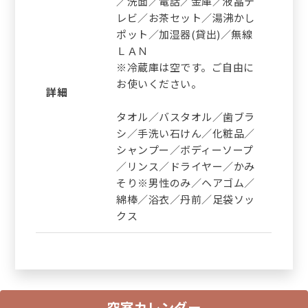
／洗面／電話／金庫／液晶テ
レビ／お茶セット／湯沸かし
ポット／加湿器(貸出)／無線
ＬＡＮ
※冷蔵庫は空です。ご自由に
お使いください。
詳細
タオル／バスタオル／歯ブラ
シ／手洗い石けん／化粧品／
シャンプー／ボディーソープ
／リンス／ドライヤー／かみ
そり※男性のみ／ヘアゴム／
綿棒／浴衣／丹前／足袋ソッ
クス
空室カレンダー