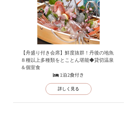
【舟盛り付き会席】鮮度抜群！丹後の地魚
８種以上多種類をとことん堪能◆貸切温泉
＆個室食
1泊2食付き
詳しく見る