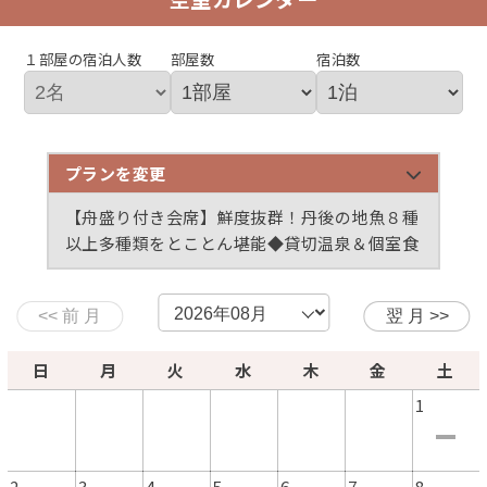
１部屋の宿泊人数
部屋数
宿泊数
プランを変更
【夏・特選】極上グルメ◆アワビ踊り焼き＋岩牡蠣
【夏・スタンダード】個室食◆温泉＆グルメ旅◆岩
【特選】個室食◆温泉＆極上グルメ旅◆のど黒姿焼
【舟盛り付き会席】鮮度抜群！丹後の地魚８種
＋黒毛和牛すき焼き＋日替り魚介酒蒸しなど美食を
牡蠣＋黒毛和牛すき焼き＋日替り魚介酒蒸し他美食
き＆鮑の踊り焼き＆丹後の美食会席◆温泉貸切露天
以上多種類をとことん堪能◆貸切温泉＆個室食
堪能！
を堪能！
も満喫
【A５ランク・京都肉】ブランド牛の最高峰を贅沢
【極上会席】" 極み " 旨い物に目が無い方にオスス
【スタンダード】温泉＆グルメ旅◆アワビ踊り焼き
【量少なめ】温泉＆グルメ旅◆丹後の美食を個室で
にステーキで、口に入れると思わず笑顔◆貸切温泉
メ◆極上食材をとことん堪能◆貸切温泉＆個室食
＆日替わり海鮮蒸し付◆貸切温泉＆個室食
味わう！日替わり海鮮蒸し付◆貸切温泉＆個室食
＆個室食
日
月
火
水
木
金
土
1
2
3
4
5
6
7
8