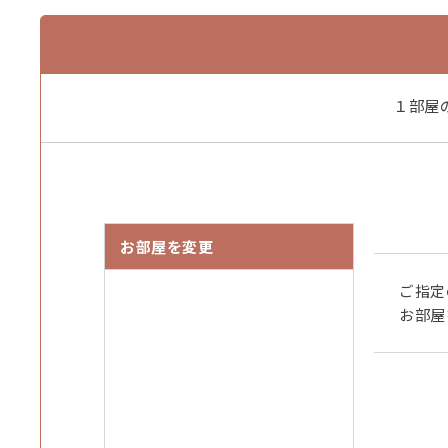
・カニスキ（松葉ガニ半丁）
・焼き牡蠣
・カキフライ （※苦手な方は事前にお知らせくだ
・カニ雑炊
１部屋
・デザート
※残ったカニはお持ち帰りOK（専用箱代別途）
※リピーター様で専用箱をご持参の場合は無料
※子ども会席を含め、画像は一例となります。
仕入れや時期により内容や品数は変更する場合が
お部屋を変更
【お子様の食事に関して】
ご指定
・小学生夕食：子供会席（大人に準じた内容で、量
お部屋
・小学生朝食：大人と同じ
・幼児夕食：お子様ランチプレート
・幼児朝食：お子様用朝食プレート
・‥…━…‥・‥…━…‥・‥…━…‥・‥…━…
●別注メニュー●