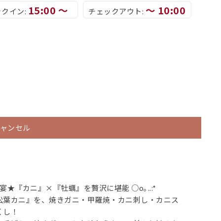
15:00 ～
～ 10:00
クイン:
チェックアウト:
ャンセル
覚饗宴★『カニ』×『牡蠣』を贅沢に堪能 ○o｡..:*
松葉カニ』を、焼きガニ・甲羅焼・カニ刺し・カニス
くし！