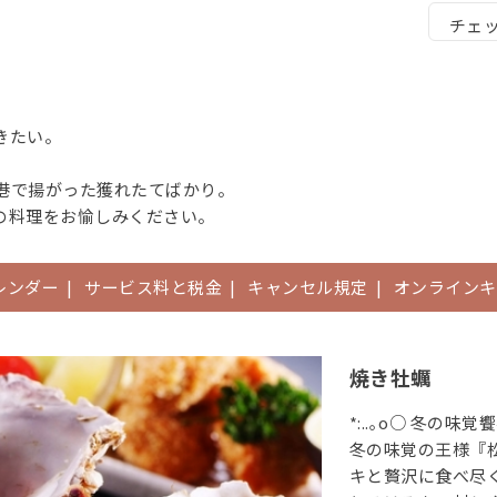
チェッ
きたい。
港で揚がった獲れたてばかり。
の料理をお愉しみください。
レンダー
|
サービス料と税金
|
キャンセル規定
|
オンラインキ
焼き牡蠣
*:..｡o○ 冬の味
冬の味覚の王様『
キと贅沢に食べ尽