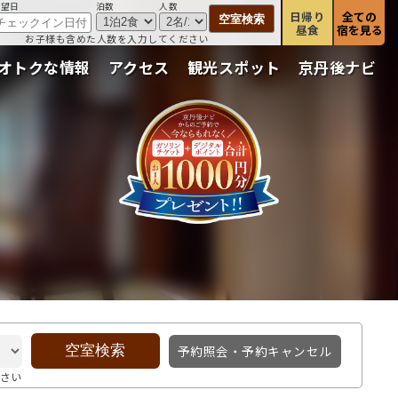
希望日
泊数
人数
日帰り
全ての
昼食
宿を見る
お子様も含めた人数を入力してください
オトクな情報
アクセス
観光スポット
京丹後ナビ
予約照会・予約キャンセル
さい