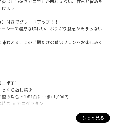
や香ばしい焼きガニでしか味わえない、甘みと旨みを
だけます。
蠣】付きでグレードアップ！！
ューシーで濃厚な味わい、ぷりぷり食感がたまらない
に味わえる、この時期だけの贅沢プランをお楽しみく
】
ガニ半丁）
ふっくら蒸し焼き
の場合…1卓1台につき+1,000円
焼き or カニグラタン
のうえ、備考欄にご記入ください。
もっと見る