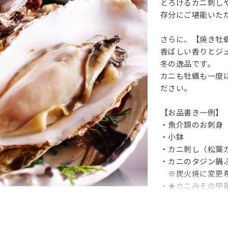
とろけるカニ刺し
存分にご堪能いた
さらに、【焼き牡
香ばしい香りとジ
冬の逸品です。
カニも牡蠣も一度
ださい。
【お品書き一例
・魚介類のお刺身
・小鉢
・カニ刺し（松葉
・カニのタジン鍋
※炭火焼に変更希望
・★カニみその甲羅
※ご予約時に選択
用意いたします。