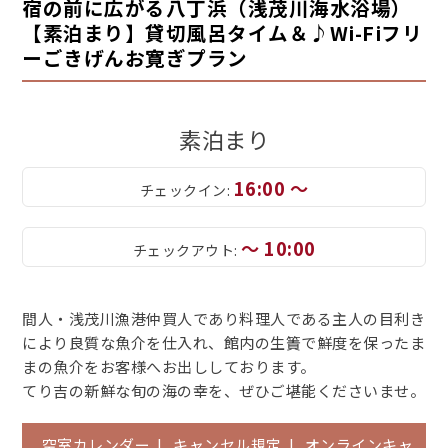
宿の前に広がる八丁浜（浅茂川海水浴場）
【素泊まり】貸切風呂タイム＆♪Wi-Fiフリ
ーごきげんお寛ぎプラン
素泊まり
16:00 ～
チェックイン:
～ 10:00
チェックアウト:
間人・浅茂川漁港仲買人であり料理人である主人の目利き
により良質な魚介を仕入れ、館内の生簀で鮮度を保ったま
まの魚介をお客様へお出ししております。
てり吉の新鮮な旬の海の幸を、ぜひご堪能くださいませ。
空室カレンダー
|
キャンセル規定
|
オンラインキャ