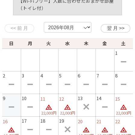
【Wi-Fiフリー】人数に合わせたおまかせ部屋
気の知れた方同士でご利用ください。
（トイレ付）
※3歳未満の乳幼児さまはおひとり様につき施設使用料
2750円が現地で必要となります。
日
月
火
水
木
金
土
※５名様以上で一部屋でご一緒にご宿泊を希望のお客様
1
また、１泊２食つき５名様以上で二部屋利用、お食事は一
緒をご希望のグループさま
一度、お問い合わせください！
2
3
4
5
6
7
8
※団体様のご旅行も日によってお受けすることができま
す！（食事内容・料金等もご相談ください）お問い合わせ
9
10
13
14
11
12
15
ください。
22,000円
22,000円
22,000円
トイレなしおまかせ部屋をご用意させていただけることが
17
18
19
16
20
21
22
ございます、日帰りのお客さまに１番人気の海の見えるお
部屋ですので、予約状況により、ご利用いただけないこと