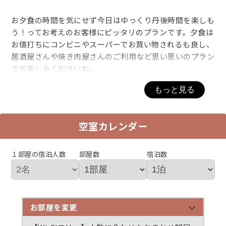
お夕食の時間を気にせず今日はゆっくり丹後時間を楽しも
う！ってお考えのお客様にピッタリのプランです。夕食は
お値打ちにコンビニやスーパーでお買い物されるも良し、
居酒屋さんや焼き肉屋さんのご利用など思い思いのプラン
でお楽しみくださいね。
もっと見る
小さな宿ではございますが、仲買人の主人をはじめ、素朴
で明るいスタッフと共に、てり吉でないと出来ない事を積
み重ねて参りたいと考えております。
空室カレンダー
一生懸命努めますので、お気づきの事、お願い等は、御予
約時または、御宿泊中にお気軽にお伝えください。出来る
限り努めたいと思いますが、他のお客様に差し障ること
１部屋の宿泊人数
部屋数
宿泊数
は、お約束できませんので御了承ください。
お風呂はチェックインより午後８：００までのお時間は、
露天風呂を男湯、内湯を女湯としてご利用いただきま
お部屋を変更
す。 午後８：００より、午前７：００までは、内湯、露
天風呂ともに貸切風呂として開放いたしておりますので、