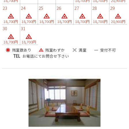
18,700円
18,700円
18,700円
20,900円
もございます。先ずは、ご連絡ください。
23
24
25
26
27
28
29
18,700円
18,700円
18,700円
18,700円
18,700円
18,700円
20,900円
30
31
18,700円
18,700円
残室数あり
残室わずか
満室
受付不可
お電話にてお問合せ下さい
貸し切り風呂 開放時間帯 PM8：00～AM7：00