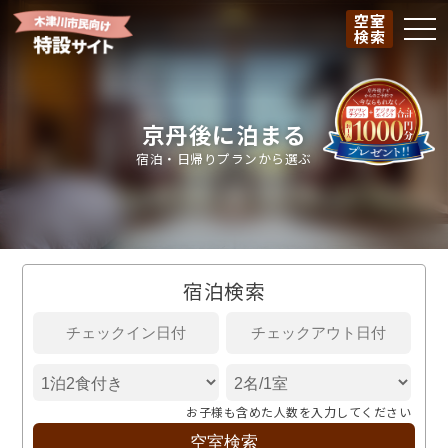
空室
togg
検索
京丹後に泊まる
宿泊・日帰りプランから選ぶ
宿泊検索
お子様も含めた人数を入力してください