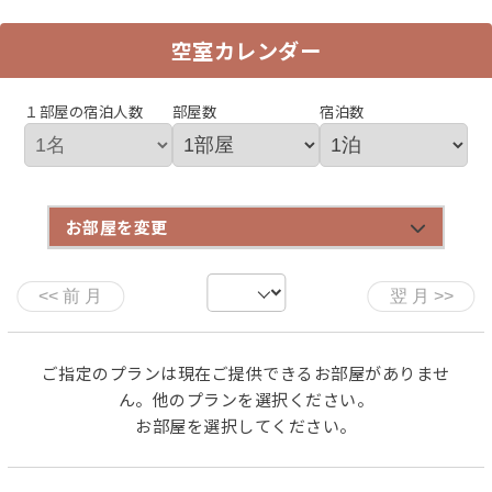
・蟹刺し（間人蟹）
・炭火焼蟹（北洋産）
空室カレンダー
・蟹甲羅焼（北洋産）
・蟹みそスープ（間人蟹）
１部屋の宿泊人数
部屋数
宿泊数
・蟹すき鍋（北洋産）
・雑炊
※その他、先付け、お造り、デザート
※甲羅焼は1～3名様に1個、4名様で2個となります（蟹味
噌の量は調整いたします）。
お部屋を変更
※お子様につきましては、大人と同じメニューか、お席の
みとなります。
※当プランは昼食プランとなっておりますので、お食事場
所での提供となります。
※お食事処のご利用時間は、11時から14時とさせていた
ご指定のプランは現在ご提供できるお部屋がありませ
だきます。（ロビー利用は15時迄）
ん。他のプランを選択ください。
お部屋を選択してください。
◆ 間人蟹とよ志のや ◆
先代（2009年に「現代の名工」に認定）が1957年から2年
の月日を費やし、