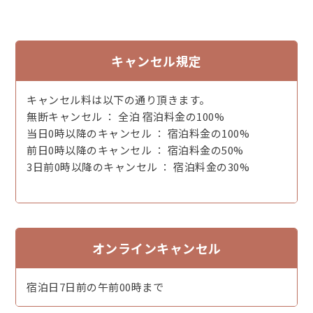
後に【黄金のスープ】と絶賛されるかにすきスープが完
成。
さらに、自身「完成した時には体が震えた」と語る【本物
キャンセル規定
の蟹刺し】を作り出し、
1960年には焼きガニやカニみそスープなども取り入れた
【かにフルコース】の提供を開始。
キャンセル料は以下の通り頂きます。
以来60有余年伝統の味を提供しています。
無断キャンセル ： 全泊 宿泊料金の100%
当日0時以降のキャンセル ： 宿泊料金の100%
◆ 別注料理 ◆（税込）※3日前までにお申しつけ下さいま
前日0時以降のキャンセル ： 宿泊料金の50%
せ。
3日前0時以降のキャンセル ： 宿泊料金の30%
・但馬牛ヒレステーキ 5,000円
・かに天ぷら（北洋産1肩） 8,100円
・せこがに姿（12/31まで） 4,000円
・せこがに甲羅盛（12/31まで） 4,500円
オンラインキャンセル
【ご入浴につきまして】
日帰り昼食のお客様のご入浴は、お一人様1,100円（税
宿泊日7日前の午前00時まで
込）にてご案内しております。