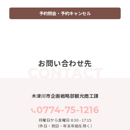
（ご入浴は食後のみとなります）
※事前申し込みのみの対応となっております。備考欄、も
予約照会・予約キャンセル
しくはお電話で申し付けくださいませ。
【送迎サービスにつきまして】※ご利用前日までに要予約
※
当館の最寄り駅 京都丹後鉄道-網野駅から無料送迎いた
します。
迎え：網野駅着11：20
お問い合わせ先
送り：網野駅発15：34（当館15：00発）
木津川市企画戦略部観光商工課
0774-75-1216
月曜日から金曜日 8:30 - 17:15
（休日・祝日・年末年始を除く）