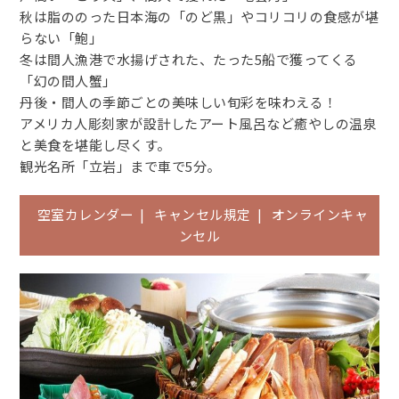
秋は脂ののった日本海の「のど黒」やコリコリの食感が堪
らない「鮑」
冬は間人漁港で水揚げされた、たった5船で獲ってくる
「幻の間人蟹」
丹後・間人の季節ごとの美味しい旬彩を味わえる！
アメリカ人彫刻家が設計したアート風呂など癒やしの温泉
と美食を堪能し尽くす。
観光名所「立岩」まで車で5分。
空室カレンダー
|
キャンセル規定
|
オンラインキャ
ンセル