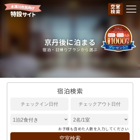
空室
togg
検索
京丹後に泊まる
宿泊・日帰りプランから選ぶ
宿泊検索
お子様も含めた人数を入力してください