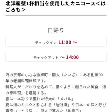
北洋産蟹1杯相当を使用したカニコース＜は
ごろも＞
日帰り
11:00 ～
チェックイン:
～ 14:00
チェックアウト:
海の京都の小さな漁師町・間人（たいざ）にある創業90
年の老舗料理旅館です。
料理人がこだわりを込めて、描くように創られた美食「海
の京料理」を堪能する。
春は一本釣りで獲れた特大の「メバル」
夏は海のミルクと称される「岩牡蠣」や日本一の貝と呼び
声高い「とり貝」、間人で獲れた「地雲丹」