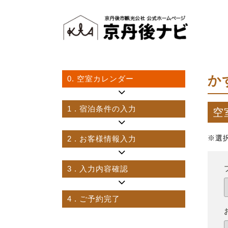
か
0.
空室カレンダー
1
. 宿泊条件の入力
空
2
. お客様情報入力
※選
3
. 入力内容確認
4
. ご予約完了