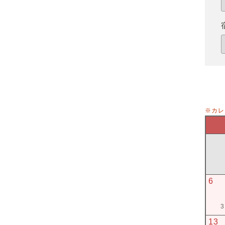
※カレ
6
3
13