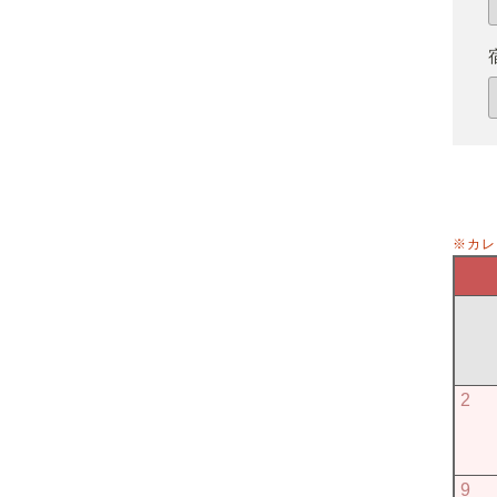
※カレ
2
9