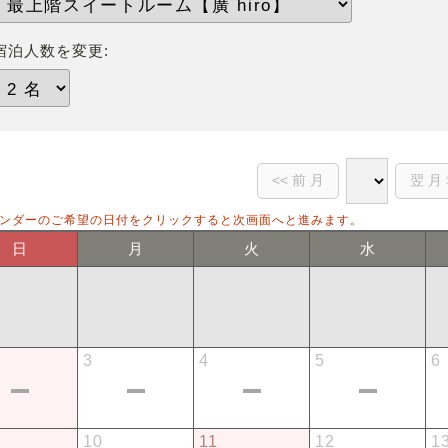
宿泊人数を変更:
ンダーのご希望の日付をクリックすると次画面へと進みます。
日
月
火
水
3
4
5
6
10
11
12
1