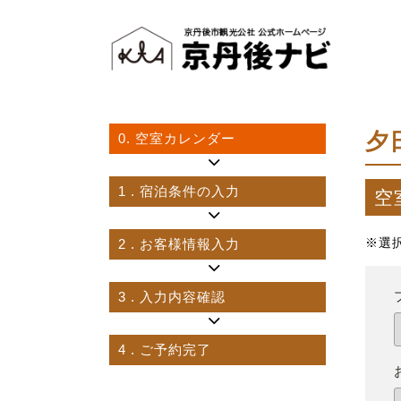
夕
0.
空室カレンダー
1
. 宿泊条件の入力
空
2
. お客様情報入力
※選
3
. 入力内容確認
4
. ご予約完了