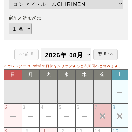
宿泊人数を変更:
※カレンダーのご希望の日付をクリックすると次画面へと進みます。
日
月
火
水
木
金
土
1
2
3
4
5
6
7
8
9
10
11
12
13
14
15