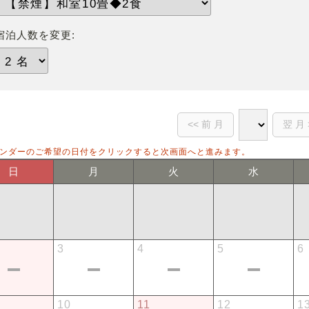
宿泊人数を変更:
ンダーのご希望の日付をクリックすると次画面へと進みます。
日
月
火
水
3
4
5
6
10
11
12
1