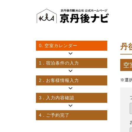
丹
0.
空室カレンダー
1
. 宿泊条件の入力
空
2
. お客様情報入力
※選
3
. 入力内容確認
4
. ご予約完了