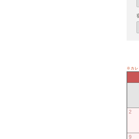
※カレ
2
9