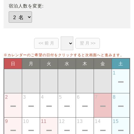
宿泊人数を変更:
※カレンダーのご希望の日付をクリックすると次画面へと進みます。
日
月
火
水
木
金
土
1
2
3
4
5
6
7
8
9
10
11
12
13
14
15