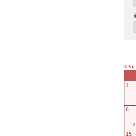
※カレ
1
8
5
15