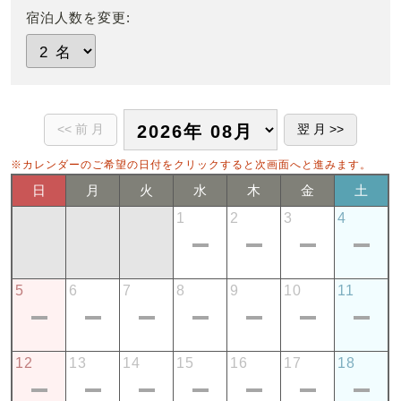
宿泊人数を変更:
※カレンダーのご希望の日付をクリックすると次画面へと進みます。
日
月
火
水
木
金
土
1
2
3
4
5
6
7
8
9
10
11
12
13
14
15
16
17
18