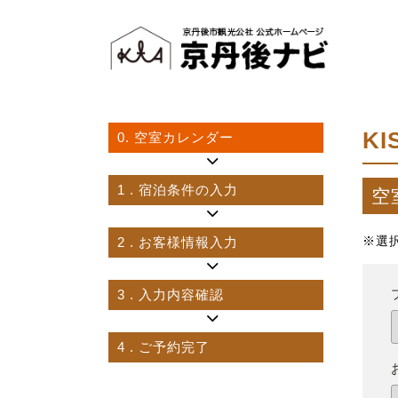
K
0.
空室カレンダー
1
. 宿泊条件の入力
空
2
. お客様情報入力
※選
3
. 入力内容確認
4
. ご予約完了