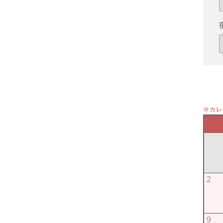
※カレ
2
9