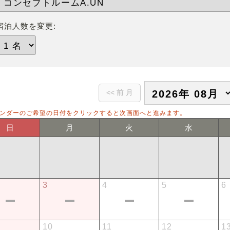
宿泊人数を変更:
ンダーのご希望の日付をクリックすると次画面へと進みます。
日
月
火
水
3
4
5
6
10
11
12
1