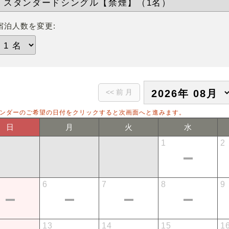
宿泊人数を変更:
ンダーのご希望の日付をクリックすると次画面へと進みます。
日
月
火
水
1
2
6
7
8
9
13
14
15
1