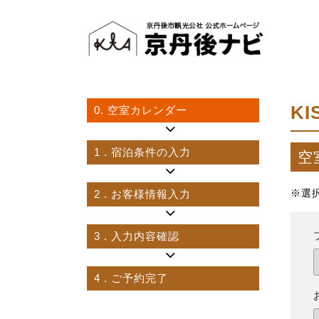
K
0.
空室カレンダー
1
. 宿泊条件の入力
空
2
. お客様情報入力
※選
3
. 入力内容確認
4
. ご予約完了