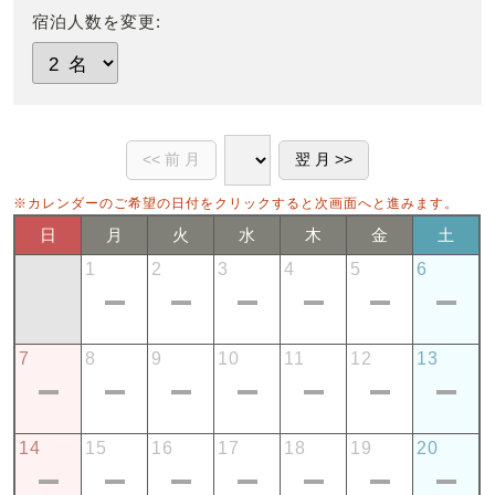
宿泊人数を変更:
※カレンダーのご希望の日付をクリックすると次画面へと進みます。
日
月
火
水
木
金
土
1
2
3
4
5
6
7
8
9
10
11
12
13
14
15
16
17
18
19
20