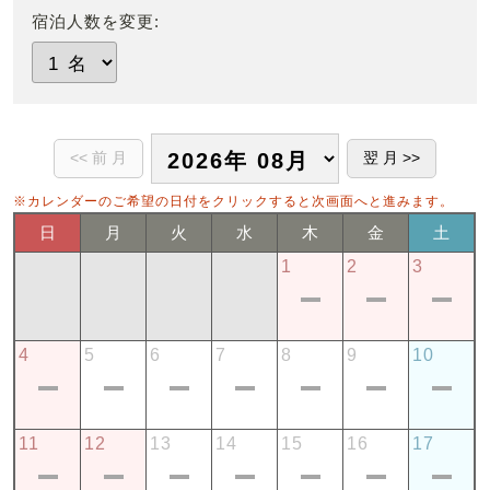
宿泊人数を変更:
※カレンダーのご希望の日付をクリックすると次画面へと進みます。
日
月
火
水
木
金
土
1
2
3
4
5
6
7
8
9
10
11
12
13
14
15
16
17