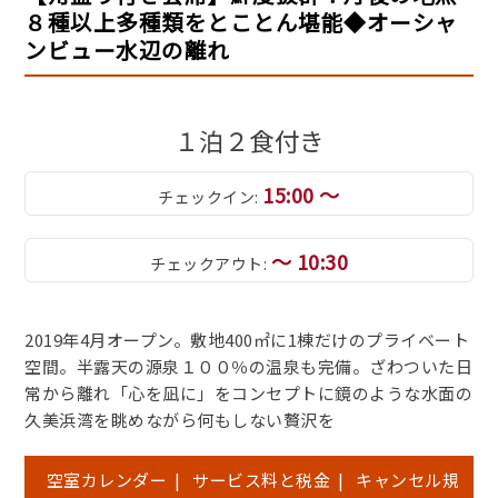
８種以上多種類をとことん堪能◆オーシャ
ンビュー水辺の離れ
１泊２食付き
15:00 ～
チェックイン:
～ 10:30
チェックアウト:
2019年4月オープン。敷地400㎡に1棟だけのプライベート
空間。半露天の源泉１００％の温泉も完備。ざわついた日
常から離れ「心を凪に」をコンセプトに鏡のような水面の
久美浜湾を眺めながら何もしない贅沢を
空室カレンダー
|
サービス料と税金
|
キャンセル規