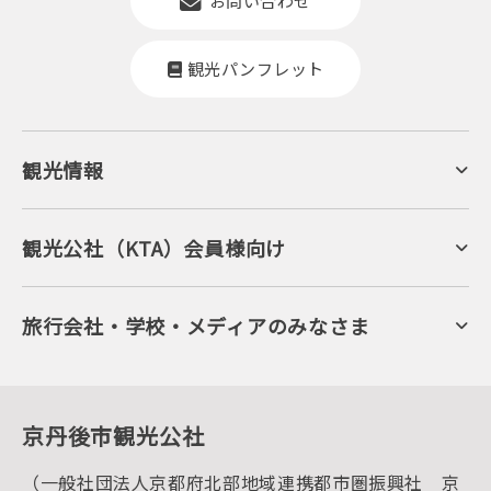
お問い合わせ
観光パンフレット
観光情報
京丹後について
ジオパークの絶景
海岸・浜辺
キャンプ・グランピング
観光公社（KTA）会員様向け
自然景観
KTA会員コミュニティ
日帰り温泉
会員向けサービス
旬の食
会員向けトピックス
フルーツ
KTAニュースレター
旅行会社・学校・メディアのみなさま
美術館・資料館
会員加入・会員情報（会員規程）
プレスリリース
寺社・古墳
後援・協力・協賛 の申請
フォトライブラリー
１泊２日のモデルコース
動画ライブラリー
体験・遊ぶ
グルメ・ショッピング
京丹後の食
京丹後市観光公社
観光
海水浴
キャンプ
（一般社団法人京都府北部地域連携都市圏振興社 京
お宿探し