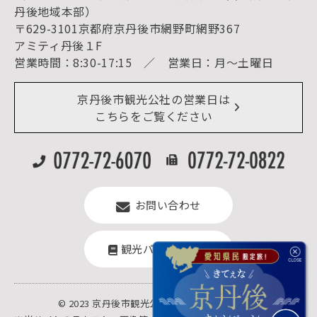
宿泊・日帰り予約（空室検索）
丹後地域本部）
予約照会・予約キャンセル
〒629-3101京都府京丹後市網野町網野367
宿泊施設一覧（お宿比較ページ）
アクセス
アミティ丹後１F
お知らせ
営業時間：8:30-17:15 ／ 営業日：月～土曜日
イベント情報
京丹後市ライブカメラ
デジタル観光パンフレット
リアルタイム道路情報
京丹後市観光公社の営業日は
よくある質問
こちらをご覧ください
お問い合わせ
観光パンフレット
© 2023 京丹後市観光公社.All rights reserved.