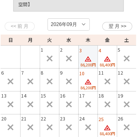
空間】
セプトに、鏡のような水面の久美浜湾を眺めながら、何も
しない贅沢をお楽しみ下さい。
◆こちらの舟盛りプランの特徴◆
1,鮮度を保証します。8種類以上の丹後の魚介類が並ぶ、
日
月
火
水
木
金
土
舟盛りをご準備。
2,2019年4月オープンの「水辺の離れ Calme(カルム)」で
1
2
5
3
4
完全プライベート確保
3,久美浜湾を臨む離れ専用の温泉でゆったりと温泉につか
86,200円
88,400円
る幸せ。
6
7
8
9
11
12
10
4,お食事は本館の個室お食事処で作りたての味をお楽しみ
ください。（送迎車で1分）
86,200円
13
14
15
16
17
18
19
【舟盛り付き会席コースのお食事例】
・食前酒
・先付
20
21
22
23
24
26
25
・地魚の豪華舟盛り
・焼き物
88,400円
・日替わり海鮮の酒蒸し