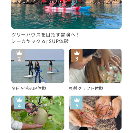
ツリーハウスを目指す冒険へ！
シーカヤック or SUP体験
【専用テラス】専用テラスでゆったりと夕暮れ時の久美浜
湾を眺める。
夕日ヶ浦SUP体験
貝殻クラフト体験