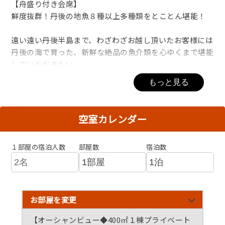
【舟盛り付き会席】
鮮度抜群！丹後の地魚８種以上多種類をとことん堪能！
遠い遠い丹後半島まで、わざわざお越し頂いたお客様には
丹後の海で育った、新鮮な絶品の魚介類を心ゆくまで堪能
していただきたい。
当館の料理長が自ら提案し、実現した、渾身の舟盛り付き
もっと見る
会席をご賞味くださいませ！
◆Calmeとは…◆
空室カレンダー
2019年4月にオープンした、水辺の離れ「Calme -カル
ム-」
１部屋の宿泊人数
部屋数
宿泊数
敷地面積400㎡に１棟だけの完全プライベート空間
目の前には久美浜湾が広がり、半露天風呂の温泉も完備
庭で鳥のさえずりを聞き、プライベートデッキでは優しい
海風を感じながら心穏やかに過ごしていただく。
お部屋を変更
【オーシャンビュー◆400㎡１棟プライベート
ざわついた日常から離れ「心を凪にしていただく」をコン