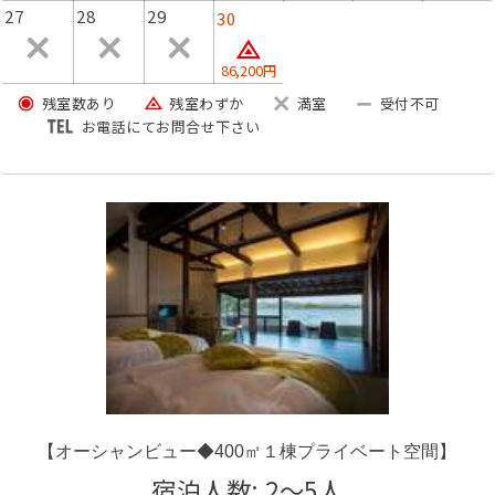
27
28
29
30
・油物
・吸物
86,200円
・ご飯
残室数あり
残室わずか
満室
受付不可
・香物
お電話にてお問合せ下さい
・デザート
※仕入れ状況によりお品書きは変更になる場合がございま
す。
【ご朝食】
目の前で炊き上げる「ミニ釜飯」が人気の丹後の朝ごはん
【ご夕食・ご朝食場所】
お泊りの客室とは別棟の本館の個室お食事処でゆったりと
丹後の味をお楽しみください。
※送迎車でお迎えに参ります。（所用時間約1分）
【オーシャンビュー◆400㎡１棟プライベート空間】
◆お越しの際は本館（浜の路 臨江庵）を目指してお越し
宿泊人数: 2～5人