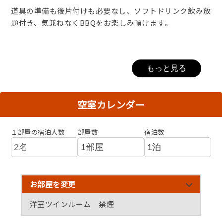
道具の準備も後片付けも必要なし、ソフトドリンク飲み放
題付き、気兼ねなくBBQをお楽しみ頂けます。
【デラックスBBQ食材例】
もっと見る
・和牛ロース、せせり、壺漬けハラミ、バックリブ、丹後
王国のグルグルウインナー、サザエ、干物、ホタテ、海
空室カレンダー
老、野菜盛、アクアパッツァ 等
※季節や仕入れ状況によりお品書きを替える場合がござい
１部屋の宿泊人数
部屋数
宿泊数
ます。
※小学生のお子様は大人同様、小学生未満のお子様はキッ
ズBBQをご用意いたします。
お部屋を変更
和洋室 禁煙 2ベッド＋2布団
※BBQプランはソフトドリンク飲み放題付き。アルコー
洋室ツインルーム 禁煙
ル飲み放題に変更も可能（別途料金）