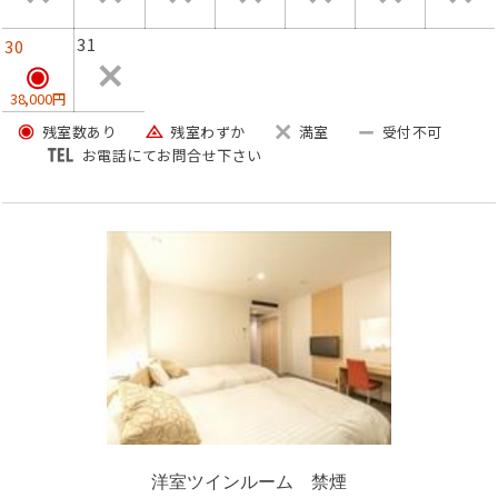
※朝食時間：7:30から9:30まで
31
30
【温泉のご案内】
38,000円
残室数あり
残室わずか
満室
受付不可
露天風呂やサウナ設備など、充実した温泉浴場をご利用い
お電話にてお問合せ下さい
ただけます。
当日：チェックイン後から23:00まで / 朝風呂：6:00から
8:00まで
湯上がりに最適なマッサージ機や豊富な自動販売機コーナ
ーもオススメです。
※刺青・タトゥーのあるお客様はご入浴いただけません。
予めご了承くださいませ。
洋室ツインルーム 禁煙