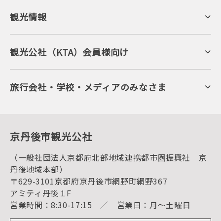
観光情報
京丹後について
ジオパークの絶景
海岸・浜辺
キャンプ・グランピング
観光公社（KTA）会員様向け
自然景観
KTA会員コミュニティ
日帰り温泉
会員向けサービス
旬の食
会員向けトピックス
フルーツ
KTAニュースレター
旅行会社・学校・メディアのみなさま
美術館・資料館
会員加入・会員情報（会員規程）
プレスリリース
寺社・古墳
後援・協力・協賛 の申請
フォトライブラリー
１泊２日のモデルコース
動画ライブラリー
体験・遊ぶ
グルメ・ショッピング
京丹後の食
京丹後市観光公社
観光
海水浴
キャンプ
（一般社団法人京都府北部地域連携都市圏振興社 京
お宿探し
宿泊・日帰り予約（空室検索）
丹後地域本部）
予約照会・予約キャンセル
〒629-3101京都府京丹後市網野町網野367
宿泊施設一覧（お宿比較ページ）
アクセス
アミティ丹後１F
お知らせ
営業時間：8:30-17:15 ／ 営業日：月～土曜日
イベント情報
京丹後市ライブカメラ