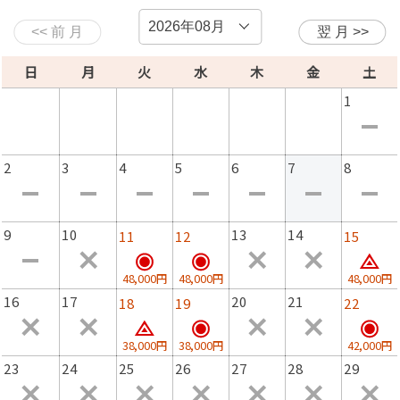
※雨の日でも安心してBBQをお楽しみ頂けるようにテン
トを常設しています。
日
月
火
水
木
金
土
※春や秋は肌寒い夜もございます。当日の天候に合わせて
1
上着のご用意をお勧めします。
2
3
4
5
6
7
8
【朝食のご案内】
朝食は身体に優しい和風膳＋ハーフバイキング形式でご用
9
10
13
14
11
12
15
意いたします。
48,000円
48,000円
48,000円
白ごはん、お粥、お汁、出汁巻き（オムレツ）、サラダ、
16
17
20
21
18
19
22
パン、ヨーグルト、シリアルなど、おかわり自由。
38,000円
38,000円
42,000円
※ハーフバイキングは、一定の人数に満たない場合はセッ
23
24
25
26
27
28
29
トメニューでのご提供となります。