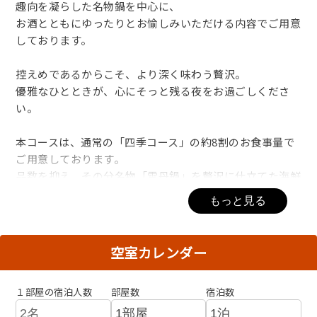
趣向を凝らした名物鍋を中心に、
お酒とともにゆったりとお愉しみいただける内容でご用意
しております。
控えめであるからこそ、より深く味わう贅沢。
優雅なひとときが、心にそっと残る夜をお過ごしくださ
い。
本コースは、通常の「四季コース」の約8割のお食事量で
ご用意しております。
品数を抑え、その分名物「雲丹鍋」を贅沢に仕立てた海鮮
コースです。
もっと見る
しっかりとお召し上がりになりたい方は「四季」または
「優雅」コースをおすすめしております。
空室カレンダー
■夕食■
清香会席 Seikou ＜夏一例＞
１部屋の宿泊人数
部屋数
宿泊数
・テイスティング 本日の一番出汁と鮪節し
・前菜 蓮芋と雑魚の小袖寿司 丹後の水雲酢漬け 他