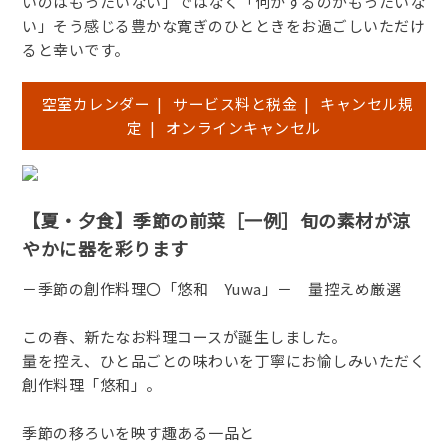
いのはもったいない」ではなく「何かするのがもったいな
い」そう感じる豊かな寛ぎのひとときをお過ごしいただけ
ると幸いです。
空室カレンダー
|
サービス料と税金
|
キャンセル規
定
|
オンラインキャンセル
【夏・夕食】季節の前菜［一例］旬の素材が涼
やかに器を彩ります
－季節の創作料理〇「悠和 Yuwa」－ 量控えめ厳選
この春、新たなお料理コースが誕生しました。
量を控え、ひと品ごとの味わいを丁寧にお愉しみいただく
創作料理「悠和」。
季節の移ろいを映す趣ある一品と