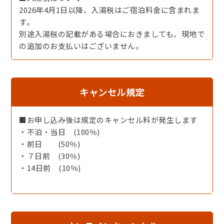
・久美浜カンツリークラブ 車約20分
2026年4月1日以降、入湯税はご宿泊料金に含まれま
す。
■ご案内■
別途入湯税の記載がある場合におきましても、現地で
・こちらからのご予約は当館メンバーズの特典対象外です
の追加のお支払いはございません。
・お越しの際の交通手段（車、電車など）をお知らせくだ
さい
※電車でお越しの場合は最寄り駅まで無料送迎がござい
キャンセル規定
ます／要予約
夕日ヶ浦木津温泉駅［時間／14：11着～17：31着］
・当日、到着が17：00を過ぎる場合はご連絡ください
■お申し込み後は規定のキャンセル料が発生します
・当館は「大人専用の宿」です、 中学生以上（13歳以
・不泊・当日 (100％)
上）のご利用とさせていただいております
・前日 (50％)
・７日前 (30％)
・14日前 (10％)
【春・夕食】本日の一番出汁［一例］香る和のやさしい味
わい