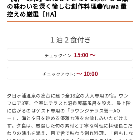
の味わいを深く愉しむ創作料理●Yuwa 量
控えめ厳選［HA］
１泊２食付き
15:00 ～
チェックイン:
～ 10:00
チェックアウト:
夕日ヶ浦温泉の高台に建つ全18室の大人専用の宿。ワン
フロア3室、全室にテラスと温泉展墓風呂を設え、最上階
に広がるのはゲスト専用の「ラウンジテラス碧－AO
－」、海と夕日を眺める優雅な時をお愉しみいただけま
す。夕食は、厳選した旬の素材と丁寧な料理に料理長こだ
わりの演出を添え、目で舌で味わう創作料理。「何もしな