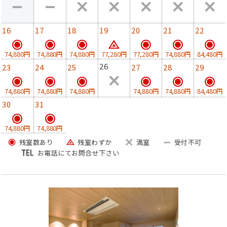
ざいます
※アレルギーをお持ちの方は、ご宿泊の3日前までにご相
談ください
16
17
18
19
20
21
22
当日のお申し出には対応できない場合がございます
微量混入に対するご要望は対応いたしかねます、予めご
74,880円
74,880円
74,880円
77,280円
77,280円
74,880円
84,480円
了承ください
26
23
24
25
27
28
29
■朝食■
74,880円
74,880円
74,880円
74,880円
74,880円
84,480円
会席仕立ての美活御膳
30
31
ゲストの美と健康を考えた和朝食をご用意いたします
74,880円
74,880円
■ラウンジテラス「碧-AO-」■
残室数あり
残室わずか
満室
受付不可
最上階ワンフロアすべてがゲスト専用のラウンジです。
お電話にてお問合せ下さい
空と海、夕景から夜へと移ろう景色をお愉しみください。
景色の中で、静かな時間が流れます。
ドリンクやスイーツを片手に、大切な人との語らいもお愉
しみいただけます。
■ドリンクインクルーシブ■