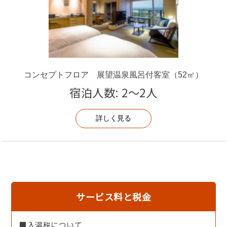
夕食時のお飲み物（アルコール含む）や、
ラウンジテラス「碧-AO-」のお飲み物を、
ご滞在中を通してご自由にお愉しみいただけます。
地酒やワイン、ソフトドリンクなどをご用意しておりま
す。
コンセプトフロア 展望温泉風呂付客室（52㎡）
■オプション■ ※税込
・リラクゼーションエステ（別料金）
宿泊人数: 2～2人
・貸切露天風呂（1320円/45分）
詳しく見る
■オススメ スポット■
・夕日の名勝「夕日ヶ浦海岸」徒歩約5分
・夕日ヶ浦パークス（鮮魚・土産・食事） 車約3分
海鮮バイキング「うみのうた」
オリジナル和スイーツ「ann（あん）」
マグロ寿司テイクアウト専門店「けんしょうまる」土日
サービス料と税金
のみ
・天橋立 車約50分
・伊根の舟屋 車約70分
■入湯税について