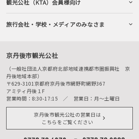
キャンプ・グランピング
観光公社（KTA）会員様向け
自然景観
KTA会員コミュニティ
日帰り温泉
会員向けサービス
旬の食
会員向けトピックス
フルーツ
KTAニュースレター
旅行会社・学校・メディアのみなさま
美術館・資料館
会員加入・会員情報（会員規程）
プレスリリース
寺社・古墳
後援・協力・協賛 の申請
フォトライブラリー
１泊２日のモデルコース
動画ライブラリー
体験・遊ぶ
グルメ・ショッピング
京丹後の食
京丹後市観光公社
観光
海水浴
キャンプ
（一般社団法人京都府北部地域連携都市圏振興社 京
お宿探し
宿泊・日帰り予約（空室検索）
丹後地域本部）
予約照会・予約キャンセル
〒629-3101京都府京丹後市網野町網野367
宿泊施設一覧（お宿比較ページ）
アクセス
アミティ丹後１F
お知らせ
営業時間：8:30-17:15 ／ 営業日：月～土曜日
イベント情報
京丹後市ライブカメラ
デジタル観光パンフレット
リアルタイム道路情報
京丹後市観光公社の営業日は
よくある質問
こちらをご覧ください