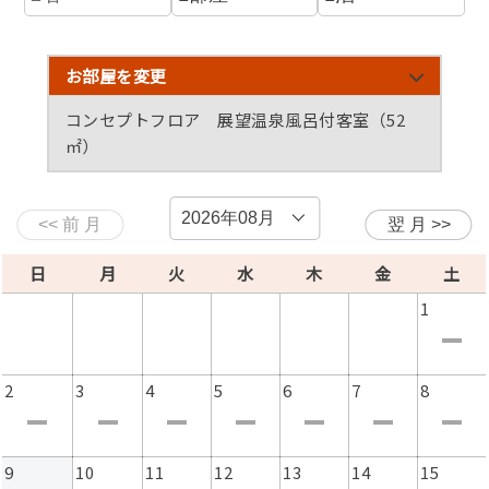
・御碗 清汁仕立て
・造里 夕日ヶ浦海岸 夏霧
・鍋物 ふうか名物「雲丹鍋」
お部屋を変更
ロブスター炙り（一尾） 炙り鯛 丹後の夏河
コンセプトフロア 展望温泉風呂付客室（52
豚 鮑
㎡）
・食事 鍋パスタ or リゾット風雑炊 or 梅茶漬け
・香物 三種
和洋室フロア 展望温泉風呂付客室（52㎡）
・デザート シャインマスカットゼリー シャーベット
果物
日
月
火
水
木
金
土
※お品書き・写真は夏（6～8月）一例です、時期・仕入
れ状況により内容は異なります
1
※夕食・朝食ともお食事処にてご用意いたします（お食事
処は禁煙）
※夕食は17時半～18時半スタート、ご宿泊当日にお伺い
2
3
4
5
6
7
8
いたします
（食事処の営業は21時迄となります）
※3名以上でご利用の場合、稀にお席が分かれる場合がご
9
10
11
12
13
14
15