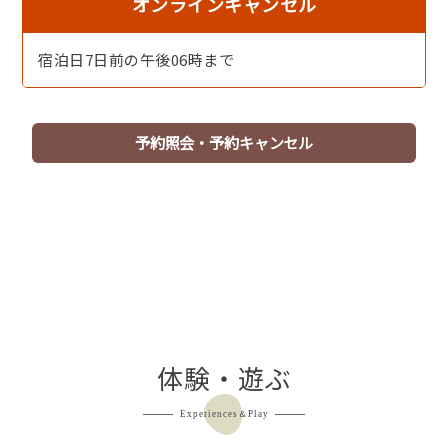
オンラインキャンセル
【夏・夕食】清香会席 Seikou［一例］
宿泊日7日前の午後06時まで
【夕食】ドリンクインクルーシブ アルコールを含むドリ
ンクをフリーでお愉しみいただけます［地酒一例］
予約照会・予約キャンセル
【ラウンジテラス碧－AO－】最上階のテラスで薄暮の海
景を眺めるひととき
体験・遊ぶ
Experiences＆Play