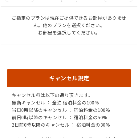
・汁
ご指定のプランは現在ご提供できるお部屋がありませ
・ご飯 海鮮釜飯
ん。他のプランを選択ください。
お部屋を選択してください。
・デザート
※調理内容は変更になる場合が御座います。
シンプルな調理方ではありますが、素材が持つ旨味を
是非ご堪能下さいませ。
キャンセル規定
※子供用の食事込み料金は１泊朝食付きの値段になってい
キャンセル料は以下の通り頂きます。
ます。
無断キャンセル ： 全泊 宿泊料金の100%
夕食はついていませんので、夕食がいる場合はオプショ
当日0時以降のキャンセル ： 宿泊料金の100%
ンよりお選び下さい。
前日0時以降のキャンセル ： 宿泊料金の50%
当日はご準備出来ない場合が御座います。
2日前0時以降のキャンセル ： 宿泊料金の30%