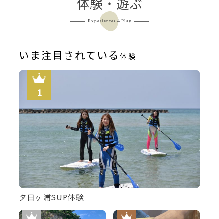
体験・遊ぶ
Experiences＆Play
いま注目されている
体験
丹後・但馬産天然地魚だけで羽衣荘らしい、素材をいかし
たシンプルな調理法で召し上がって頂きます。
夕日ヶ浦SUP体験