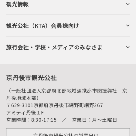
観光情報
京丹後について
ジオパークの絶景
海岸・浜辺
キャンプ・グランピング
観光公社（KTA）会員様向け
自然景観
KTA会員コミュニティ
日帰り温泉
会員向けサービス
旬の食
会員向けトピックス
フルーツ
KTAニュースレター
旅行会社・学校・メディアのみなさま
美術館・資料館
会員加入・会員情報（会員規程）
プレスリリース
寺社・古墳
後援・協力・協賛 の申請
フォトライブラリー
１泊２日のモデルコース
動画ライブラリー
体験・遊ぶ
グルメ・ショッピング
京丹後の食
京丹後市観光公社
観光
海水浴
キャンプ
（一般社団法人京都府北部地域連携都市圏振興社 京
お宿探し
宿泊・日帰り予約（空室検索）
丹後地域本部）
予約照会・予約キャンセル
〒629-3101京都府京丹後市網野町網野367
宿泊施設一覧（お宿比較ページ）
アクセス
アミティ丹後１F
お知らせ
営業時間：8:30-17:15 ／ 営業日：月～土曜日
イベント情報
京丹後市ライブカメラ
デジタル観光パンフレット
リアルタイム道路情報
京丹後市観光公社の営業日は