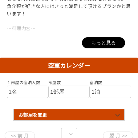
魚介類が好きな方にはきっと満足して頂けるプランかと思
います！
～料理内容～
・先付き
もっと見る
・椀物
空室カレンダー
・造り 琴引きの塩・土佐醤油・自家製ポン酢付き
１部屋の宿泊人数
部屋数
宿泊数
・焼き物 黒鮑バター焼き、肝ソース
・酢の物
お部屋を変更
・天婦羅
・蒸し物