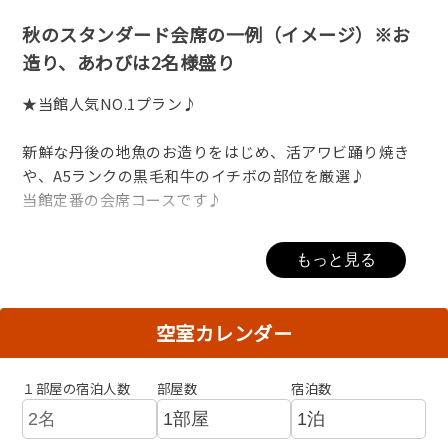
秋のスタンダード会席の一例（イメージ）※お
造り、あわびは2名様盛り
★当館人気NO.1プラン♪
新鮮な丹後の地魚のお造りをはじめ、活アワビ踊り焼き
や、A5ランクの黒毛和牛のイチボの部位を厳選♪
当館定番の会席コースです♪
もっと見る
◆海を臨む屋上「天空のテラス」のご案内◆
ご宿泊の方は無料でご利用いただけます。
夕日ヶ浦海岸が一望でき、その美しい夕日に感動すること
空室カレンダー
間違いなしのスポットです。
１部屋の宿泊人数
部屋数
宿泊数
●営業時間：15時～22時、6時～10時
●フリードリンク：16時～18時半まで（11/6～3/31は15
時～18時まで）