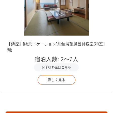
お食事処にて和食膳
丹後のコシヒカリを、ほかほかの炊き立て釜ご飯でご提供
しています。
地元の味噌を使用したアツアツお味噌汁も大好評♪
※テーブル席
【お布団敷に関してのご案内】
お布団は、ご夕食時間内にお敷きしておりますが、ご希望
【禁煙】[絶景ロケーション]別館展望風呂付客室(和室1
により事前に敷いておく事も可能でございます。ご希望さ
間)
れる場合は備考欄にご記入いただくか、宿までご連絡くだ
宿泊人数: 2～7人
さいませ。
お子様料金はこちら
詳しく見る