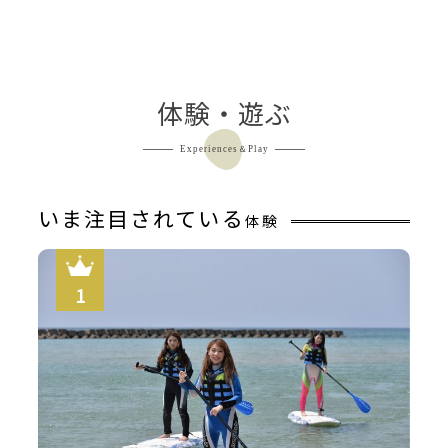
ないお席も有
体験・遊ぶ
Experiences＆Play
いま注目されている
体験
【大浴場・露天風呂】男女別絶景露天風呂一例、潮騒を感
じながらの贅沢な時間を…