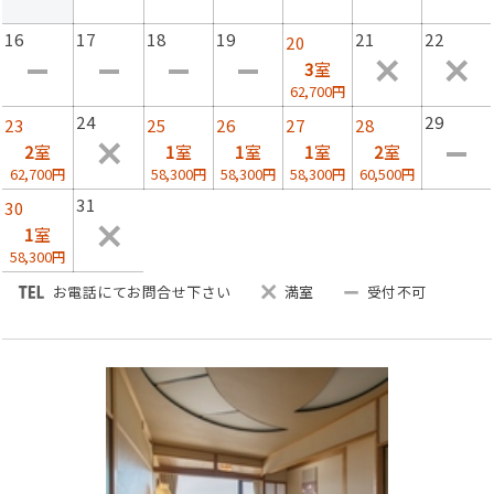
16
17
18
19
21
22
20
★追加2，200円税込で但馬牛に変更可能です。ご希望の
3
室
場合は宿までご連絡ください。
62,700円
24
29
23
25
26
27
28
小学生様は「お子様会席」
2
室
1
室
1
室
1
室
2
室
幼児様は「お子様ランチ」のご用意となります。
62,700円
58,300円
58,300円
58,300円
60,500円
31
30
ご夕食は、2部制でのご案内となっております。
1
室
第1部：18:00～
58,300円
第2部：19:00～
※夕食開始時間は当日の先着順にてご案内いたします。予
お電話にてお問合せ下さい
満室
受付不可
めご了承ください。
※なお事前にご予約される場合は、備考欄に「1部」また
は「2部」と明記ください。
※事前予約の時点で満席の場合は、当館よりご連絡を差し
上げます。
■朝食■