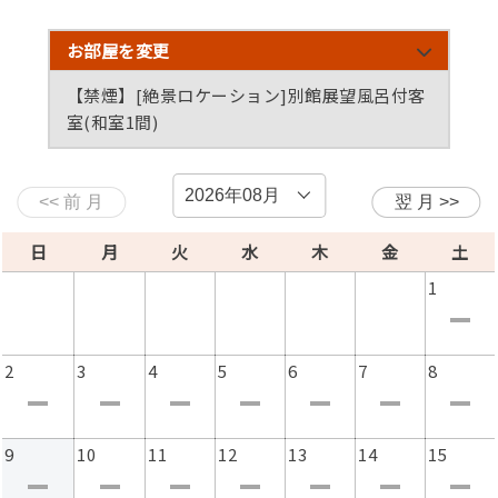
グラスワイン1杯、コーヒーサービス
※荒天の場合は閉鎖となりますのでご了承ください。
お部屋を変更
【禁煙】[絶景ロケーション]別館展望風呂付客
室(和室1間)
■特典■
・色浴衣無料貸し出し(女性のみ)
【禁煙】[絶景ロケーション]別館展望風呂付客室
(和室2間)
■ご夕食■
※お食事処でご用意いたします。※個室ではございませ
日
月
火
水
木
金
土
ん。
※仕入れによりお品が変更になる場合がございます。
1
※食物アレルギーをお持ちのお客様は、ご宿泊日3日前ま
でに必ずご連絡ください。
同一厨房で調理しているため、症状が重篤な方や直前での
2
3
4
5
6
7
8
ご連絡の場合はやむをえず対応をお断りさせていただきま
す。
※苦手な食材等ございましたら事前にお伝え下さい。内容
9
10
11
12
13
14
15
によってはご対応できない場合もございますので、ご了承
くださいませ。