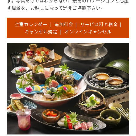
す。写真だけではわからない、最高のロケーションと心癒
す風景を、お越しになって是非ご堪能下さい。
空室カレンダー
|
追加料金
|
サービス料と税金
|
キャンセル規定
|
オンラインキャンセル