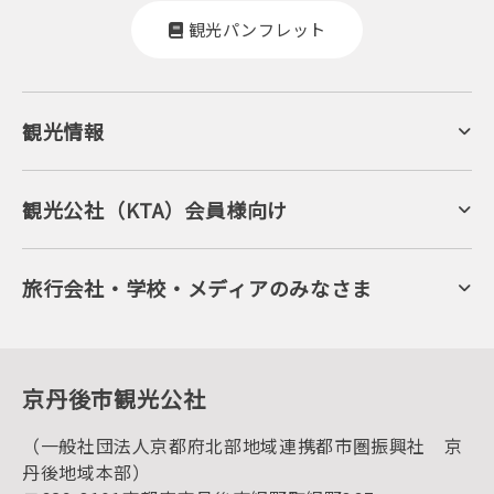
観光パンフレット
観光情報
京丹後について
ジオパークの絶景
海岸・浜辺
キャンプ・グランピング
観光公社（KTA）会員様向け
自然景観
KTA会員コミュニティ
日帰り温泉
会員向けサービス
旬の食
会員向けトピックス
フルーツ
KTAニュースレター
旅行会社・学校・メディアのみなさま
美術館・資料館
会員加入・会員情報（会員規程）
プレスリリース
寺社・古墳
後援・協力・協賛 の申請
フォトライブラリー
１泊２日のモデルコース
動画ライブラリー
体験・遊ぶ
グルメ・ショッピング
京丹後の食
京丹後市観光公社
観光
海水浴
キャンプ
（一般社団法人京都府北部地域連携都市圏振興社 京
お宿探し
宿泊・日帰り予約（空室検索）
丹後地域本部）
予約照会・予約キャンセル