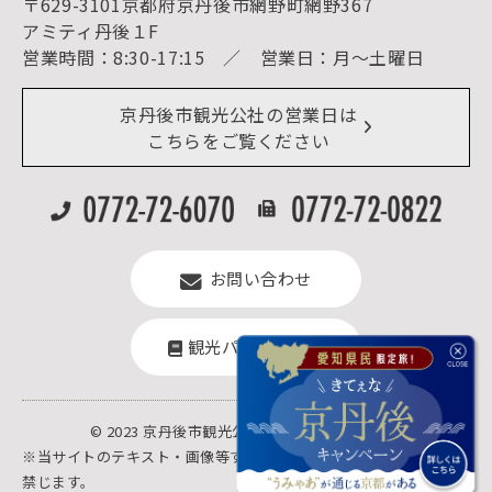
〒629-3101京都府京丹後市網野町網野367
宿泊施設一覧（お宿比較ページ）
アクセス
アミティ丹後１F
お知らせ
営業時間：8:30-17:15 ／ 営業日：月～土曜日
イベント情報
京丹後市ライブカメラ
デジタル観光パンフレット
リアルタイム道路情報
京丹後市観光公社の営業日は
よくある質問
こちらをご覧ください
お問い合わせ
観光パンフレット
© 2023 京丹後市観光公社.All rights reserved.
※当サイトのテキスト・画像等すべての転載転用、商用販売を固く
禁じます。