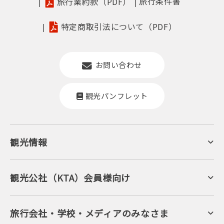
旅行条件書
旅行業約款（PDF）
特定商取引法について（PDF）
お問い合わせ
観光パンフレット
観光情報
京丹後について
ジオパークの絶景
海岸・浜辺
キャンプ・グランピング
観光公社（KTA）会員様向け
自然景観
KTA会員コミュニティ
日帰り温泉
会員向けサービス
旬の食
会員向けトピックス
フルーツ
KTAニュースレター
旅行会社・学校・メディアのみなさま
美術館・資料館
会員加入・会員情報（会員規程）
プレスリリース
寺社・古墳