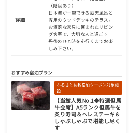
（階段あり）
日本海が一望できる露天風呂と
詳細
専用のウッドデッキのテラス。
お洒落な家具に囲まれたリビン
グ客室で、大切な人と過ごす
丹後のひと時を心行くまでお楽
しみ下さい。
おすすめ宿泊プラン
ふるさと納税宿泊クーポン対象施
設
【当館人気No.1◆特選但馬
牛会席】A5ランク但馬牛を
炙り寿司＆ヘレステーキ＆
しゃぶしゃぶで堪能し尽く
す