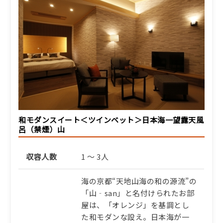
和モダンスイート＜ツインベット＞日本海一望露天風
呂（禁煙）山
収容人数
1 ～ 3人
海の京都“天地山海の和の源流”の
「山‐san」と名付けられたお部
屋は、「オレンジ」を基調とし
た和モダンな設え。日本海が一