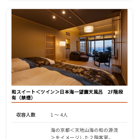
和スイート＜ツイン＞日本海一望露天風呂 2F階段
有（禁煙）
収容人数
1 ～ 4人
海の京都＜天地山海の和の源流
＞をイメージした２階客室。