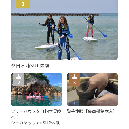
夕日ヶ浦SUP体験
ツリーハウスを目指す冒険
陶芸体験［豪商稲葉本家］
へ！
シーカヤック or SUP体験