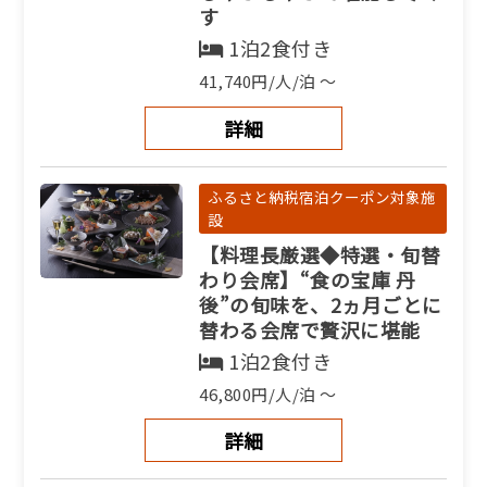
す
1泊2食付き
41,740円/人/泊 ～
詳細
ふるさと納税宿泊クーポン対象施
設
【料理長厳選◆特選・旬替
わり会席】“食の宝庫 丹
後”の旬味を、2ヵ月ごとに
替わる会席で贅沢に堪能
1泊2食付き
46,800円/人/泊 ～
詳細