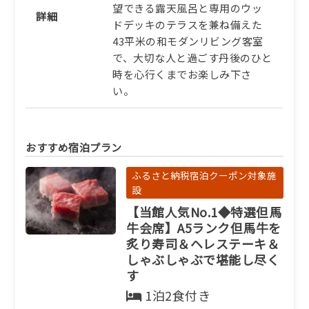
望できる露天風呂と専用のウッ
詳細
ドデッキのテラスを兼ね備えた
43平米の和モダンリビング客室
で、大切な人と過ごす丹後のひと
時を心行くまでお楽しみ下さ
い。
おすすめ宿泊プラン
ふるさと納税宿泊クーポン対象施
設
【当館人気No.1◆特選但馬
牛会席】A5ランク但馬牛を
炙り寿司＆ヘレステーキ＆
しゃぶしゃぶで堪能し尽く
す
1泊2食付き