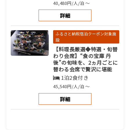
40,480円/人/泊 ～
詳細
ふるさと納税宿泊クーポン対象施
設
【料理長厳選◆特選・旬替
わり会席】“食の宝庫 丹
後”の旬味を、2ヵ月ごとに
替わる会席で贅沢に堪能
1泊2食付き
45,540円/人/泊 ～
詳細