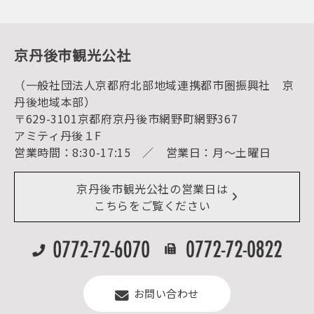
後援・協力・協賛 の申請
フォトライブラリー
１泊２日のモデルコース
動画ライブラリー
体験・遊ぶ
グルメ・ショッピング
京丹後の食
京丹後市観光公社
観光
海水浴
キャンプ
（一般社団法人京都府北部地域連携都市圏振興社 京
お宿探し
宿泊・日帰り予約（空室検索）
丹後地域本部）
予約照会・予約キャンセル
〒629-3101京都府京丹後市網野町網野367
宿泊施設一覧（お宿比較ページ）
アクセス
アミティ丹後１F
お知らせ
営業時間：8:30-17:15 ／ 営業日：月～土曜日
イベント情報
京丹後市ライブカメラ
デジタル観光パンフレット
リアルタイム道路情報
京丹後市観光公社の営業日は
よくある質問
こちらをご覧ください
お問い合わせ