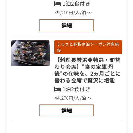
1泊2食付き
39,210円/人/泊 ～
詳細
ふるさと納税宿泊クーポン対象施
設
【料理長厳選◆特選・旬替
わり会席】“食の宝庫 丹
後”の旬味を、2ヵ月ごとに
替わる会席で贅沢に堪能
1泊2食付き
44,270円/人/泊 ～
詳細