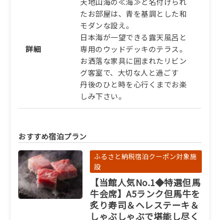
天地山海の≪海≫と名付けられ
たお部屋は、青を基調とした和
モダンな設え。
日本海が一望できる露天風呂と
詳細
専用のウッドデッキのテラス。
お洒落な家具に囲まれたリビン
グ客室で、大切な人と過ごす
丹後のひと時を心行くまでお楽
しみ下さい。
おすすめ宿泊プラン
ふるさと納税宿泊クーポン対象施
設
【当館人気No.1◆特選但馬
牛会席】A5ランク但馬牛を
炙り寿司＆ヘレステーキ＆
しゃぶしゃぶで堪能し尽く