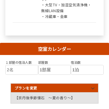
・大型TV・加湿空気清浄機・
無線LAN設備
・冷蔵庫・金庫
空室カレンダー
１部屋の宿泊人数
部屋数
宿泊数
プランを変更
【京丹後季節懐石 ～夏の香り～】
夏懐石『～初夏から夏への彩り～』
涼風懐石 『～夕日に魅せられて～ 』