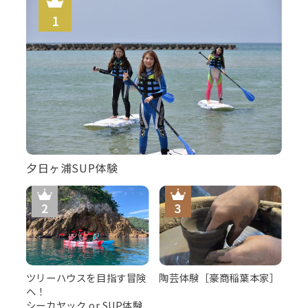
夕日ヶ浦SUP体験
ツリーハウスを目指す冒険
陶芸体験［豪商稲葉本家］
へ！
シーカヤック or SUP体験