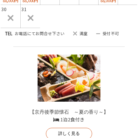
88,000円
88,000円
88,000円
30
31
お電話にてお問合せ下さい
満室
受付不可
【京丹後季節懐石 ～夏の香り～】
1泊2食付き
詳しく見る