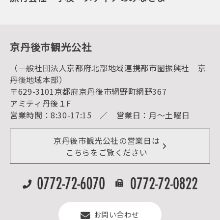
会員加入・会員情報（会員規程）
プレスリリース
寺社・古墳
後援・協力・協賛 の申請
フォトライブラリー
１泊２日のモデルコース
動画ライブラリー
体験・遊ぶ
グルメ・ショッピング
京丹後の食
京丹後市観光公社
観光
海水浴
キャンプ
（一般社団法人京都府北部地域連携都市圏振興社 京
お宿探し
宿泊・日帰り予約（空室検索）
丹後地域本部）
予約照会・予約キャンセル
〒629-3101京都府京丹後市網野町網野367
宿泊施設一覧（お宿比較ページ）
アクセス
アミティ丹後１F
お知らせ
営業時間：8:30-17:15 ／ 営業日：月～土曜日
イベント情報
京丹後市ライブカメラ
デジタル観光パンフレット
リアルタイム道路情報
京丹後市観光公社の営業日は
よくある質問
こちらをご覧ください
お問い合わせ