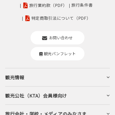
旅行条件書
旅行業約款（PDF）
特定商取引法について（PDF）
お問い合わせ
観光パンフレット
観光情報
京丹後について
ジオパークの絶景
海岸・浜辺
キャンプ・グランピング
観光公社（KTA）会員様向け
自然景観
KTA会員コミュニティ
日帰り温泉
会員向けサービス
旬の食
会員向けトピックス
フルーツ
KTAニュースレター
旅行会社・学校・メディアのみなさま
美術館・資料館