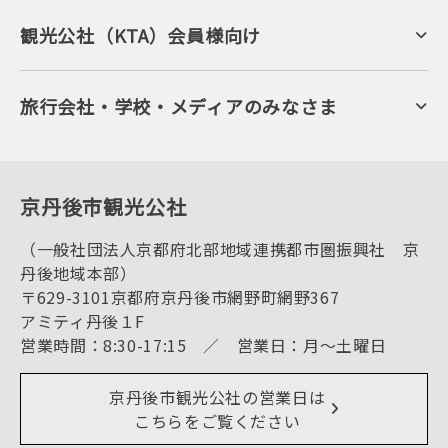
海岸・浜辺
キャンプ・グランピング
観光公社（KTA）会員様向け
自然景観
KTA会員コミュニティ
日帰り温泉
会員向けサービス
旬の食
会員向けトピックス
フルーツ
KTAニュースレター
旅行会社・学校・メディアのみなさま
美術館・資料館
会員加入・会員情報（会員規程）
プレスリリース
寺社・古墳
後援・協力・協賛 の申請
フォトライブラリー
１泊２日のモデルコース
動画ライブラリー
体験・遊ぶ
グルメ・ショッピング
京丹後の食
京丹後市観光公社
観光
海水浴
キャンプ
（一般社団法人京都府北部地域連携都市圏振興社 京
お宿探し
宿泊・日帰り予約（空室検索）
丹後地域本部）
予約照会・予約キャンセル
〒629-3101京都府京丹後市網野町網野367
宿泊施設一覧（お宿比較ページ）
アクセス
アミティ丹後１F
お知らせ
営業時間：8:30-17:15 ／ 営業日：月～土曜日
イベント情報
京丹後市ライブカメラ
デジタル観光パンフレット
リアルタイム道路情報
京丹後市観光公社の営業日は
よくある質問
こちらをご覧ください