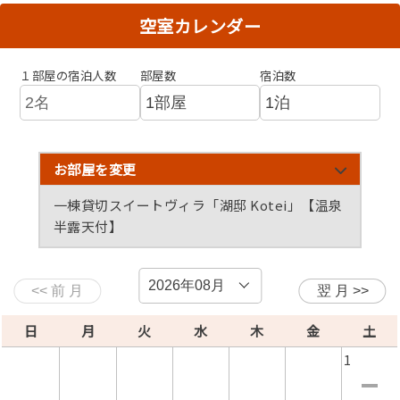
京都和牛の薪火グリルなど、滋味深く、薫り高く、美しく
空室カレンダー
仕上げる
上質な食の旅をご堪能ください。
１部屋の宿泊人数
部屋数
宿泊数
＜艸花で過ごすなら・・・＞
気取らない草木が揺れるガーデンやテラスには
何をせずとも豊かな時間が流れています。
お部屋を変更
アフタヌーンサービスのオリジナル珈琲、小さなスイーツ
とともに、
一棟貸切スイートヴィラ「湖邸 Kotei」【温泉
開放的な湖の風景を眺め、心行くまでおくつろぎくださ
半露天付】
い。
コンセプトルーム レイクビューバス&テラス付き
コンセプトルーム バス&テラス付【最大4名】
スタンダードルーム【ツイン】（36平米／禁煙）
スタンダードルーム【キング】（28平米／禁煙）
スタンダードルーム【トリプル】（40平米／禁煙）
スタンダードルーム【ワーケーションツイン】（42
【ツイン+１】
平米／禁煙）
ディナータイムにはおよそ100本のキャンドルが揺れる幻
想的な空間が広がります。
日
月
火
水
木
金
土
セレクターが厳選したナチュラルワインが、語らいのひと
ときのおとも。
1
大切な人とゆったりとお愉しみいただけますと幸いです。