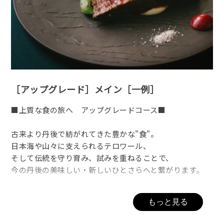
［アップグレード］メイン［一例］
■上質な食の旅へ アップグレードコース■
古来より丹後で紡がれてきた豊かな"食"。
日本海や山々に支えられるテロワール、
そして伝統を守り育み、試みを重ねることで、
今の丹後の美味しい・新しいひとさらへと繋がります。
シェフ厳選の上質な食を集めた、
もっと見る
＜薪火料理 アップグレードコース＞。
丹後のオーガニック野菜や、近海であがる地魚、