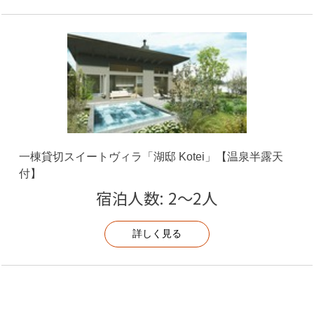
ください。
※アレルギーをお持ちの方は、ご宿泊の3日前までにご相
談ください
微量混入に対するご要望は設備上対応いたしかねます。
予めご了承くださいませ
※日によりお料理の内容が変わります
ご連泊の方は2日目以降はシェフおまかせコースにてご
用意いたします
一棟貸切スイートヴィラ「湖邸 Kotei」【温泉半露天
付】
■ご確認ください■
宿泊人数: 2～2人
・チェックイン 15時～17時
・チェックアウト 10時
詳しく見る
・全室大人の方限定（対象：中学生以上）