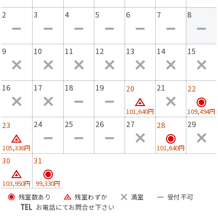
2
3
4
5
6
7
8
■ お食事 ■
―ご夕食―
9
10
11
12
13
14
15
＜上質な食の旅 薪火料理 アップグレードコース＞
伊根産の黒まぐろ、宮津産の鰆など、近海であがる旬の地
魚や、
16
17
18
19
21
20
22
地元でしか食べられていない魚も日により登場。
丹後の旬、上質な食をイタリアン出身のシェフが厳選し、
101,640円
109,494円
新しいひとさらへと仕上げます。
24
25
26
27
29
23
28
メインには臭みもなく柔らかな肉質の京都和牛を薪火グリ
ルでご用意いたします。
105,336円
101,640円
30
31
―ご朝食―
地元産、自家製にこだわった洋朝食をご用意いたします。
103,950円
99,330円
まずは身体をゆっくり温め目覚めさせる、満たすスープか
ら。
残室数あり
残室わずか
満室
受付不可
お電話にてお問合せ下さい
朝陽差し込むダイニングで、朝の心地いい時間をお過ごし