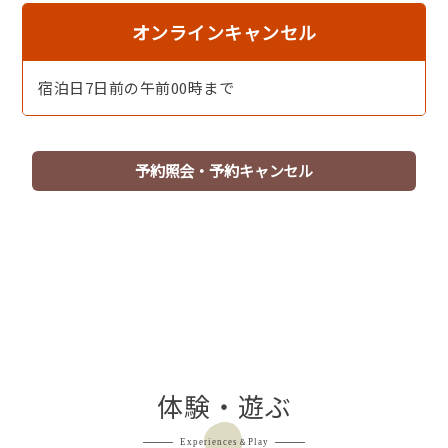
オンラインキャンセル
宿泊日7日前の午前00時まで
予約照会・予約キャンセル
［キャンドルディナー］およそ100本のキャンドルがそこ
かしこで揺れる、幻想的なディナータイム。
体験・遊ぶ
Experiences＆Play