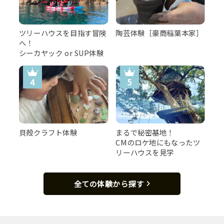
鼻をくすぐる珈琲のいい香り。朝は丁寧に煎れた1杯のコ
ーヒーから。［一例］
ツリーハウスを目指す冒険
陶芸体験［豪商稲葉本家］
へ！
シーカヤック or SUP体験
貝殻クラフト体験
まるで秘密基地！
CMのロケ地にもなったツ
リーハウスを見学
全ての体験から探す