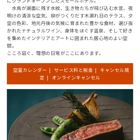
にグランドオープンしたスモールホテル。
水鳥が湖面に残す水紋、生き物たちが飛び込む水音、夜
明けの清涼な空気、柳がつくりだす木漏れ日のテラス、夕
空の色彩、地元丹後の気候に育まれた豊かな食材、選び抜
かれたナチュラルワイン、身体をほぐす温泉、そして好き
を集めたインテリアとアートに囲まれた居心地のよい空
間。
こころ凪ぐ、理想の日常がここにあります。
空室カレンダー
|
サービス料と税金
|
キャンセル規
定
|
オンラインキャンセル